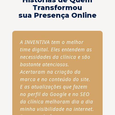
Transformou
sua Presença Online
A INVENTIVA tem o melhor
time digital. Eles entendem as
necessidades da clínica e são
bastante atenciosos.
Acertaram na criação da
marca e no conteúdo do site.
E as atualizações que fazem
no perfil do Google e no SEO
da clínica melhoram dia a dia
minha visibilidade na internet.