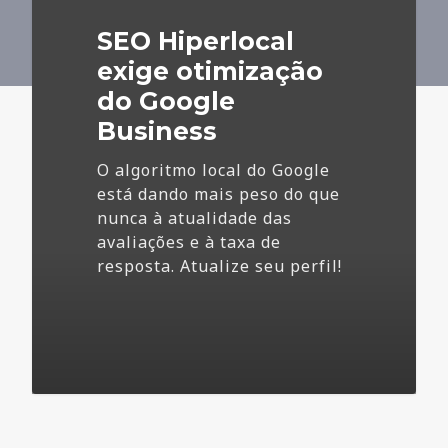
do
SEO Hiperlocal
Google
Business
exige otimização
do Google
Business
O algoritmo local do Google
está dando mais peso do que
nunca à atualidade das
avaliações e à taxa de
resposta. Atualize seu perfil!
4