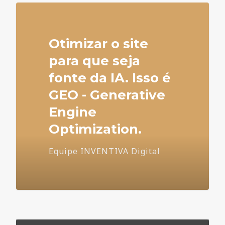
Otimizar o site
para que seja
fonte da IA. Isso é
GEO - Generative
Engine
Optimization.
Equipe INVENTIVA Digital