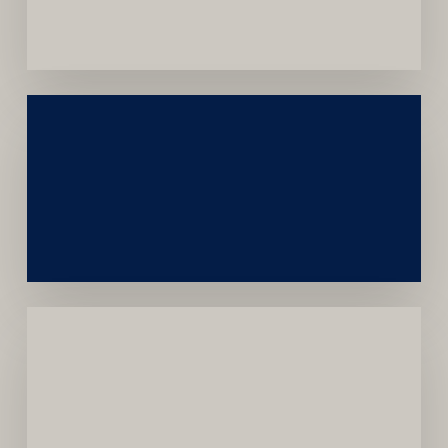
Convênios
Construção
Sustentável
da
Marca
Carreira
Médica
Mais
Próspera