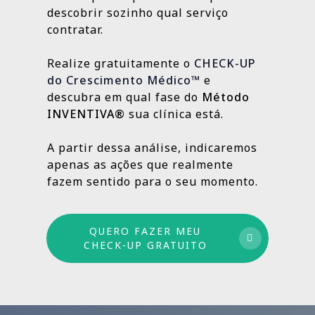
localização da clínica.
resultados e aprimorando o que ainda
descobrir sozinho qual serviço
Outras, como SEO Médico, Gestão do Blog e
👉
Fazer meu CHECK-UP Gratuito
pode crescer.
contratar.
construção de autoridade digital, são
estratégias contínuas que produzem
Realize gratuitamente o
CHECK-UP
resultados sólidos e duradouros ao longo
do Crescimento Médico™
e
do tempo.
descubra em qual fase do
Método
INVENTIVA®
sua clínica está.
Por isso trabalhamos com um método
estruturado: combinamos ações de curto,
A partir dessa análise, indicaremos
médio e longo prazo para garantir
apenas as ações que realmente
crescimento sustentável.
fazem sentido para o seu momento.
QUERO FAZER MEU
CHECK-UP GRATUITO