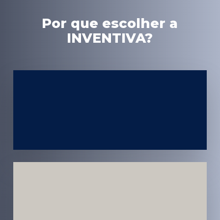
Por que escolher a
INVENTIVA?
Experiência
em Marketing
Médico
Médicos e
Pacientes
Impactados