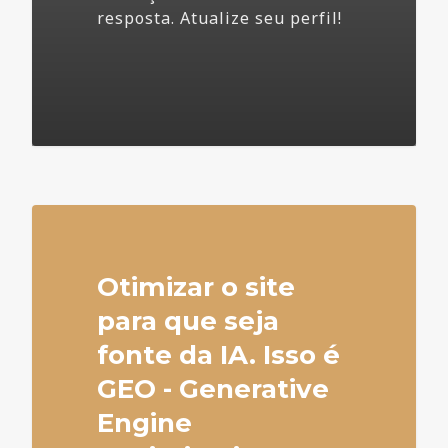
resposta. Atualize seu perfil!
4
Otimizar o site
para que seja
fonte da IA. Isso é
GEO - Generative
Engine