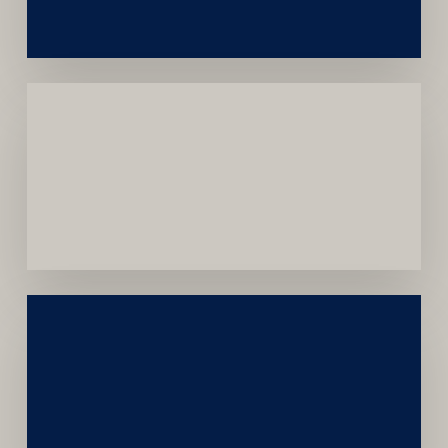
Menor
Dependência
de
Convênios
Construção
Sustentável
da
Marca