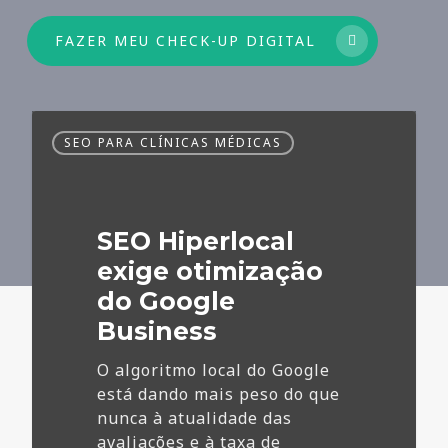
FAZER MEU CHECK-UP DIGITAL
SEO
SEO PARA CLÍNICAS MÉDICAS
Hiperlocal
exige
otimização
do
SEO Hiperlocal
Google
Business
exige otimização
do Google
Business
O algoritmo local do Google
está dando mais peso do que
nunca à atualidade das
avaliações e à taxa de