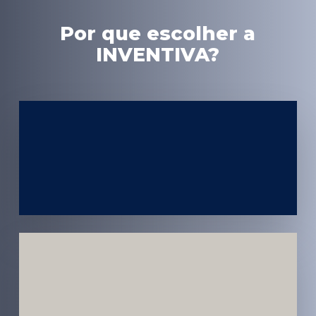
Por que escolher a
INVENTIVA?
Experiência
em Marketing
Médico
Médicos e
Pacientes
Impactados