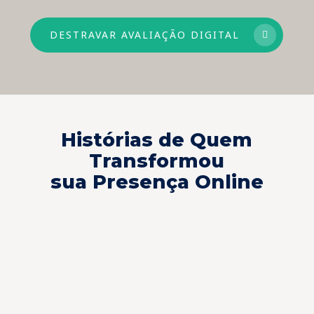
DESTRAVAR AVALIAÇÃO DIGITAL
Histórias de Quem
Transformou
sua Presença Online
A INVENTIVA tem o melhor
É 
time digital. Eles entendem as
ge
necessidades da clínica e são
IN