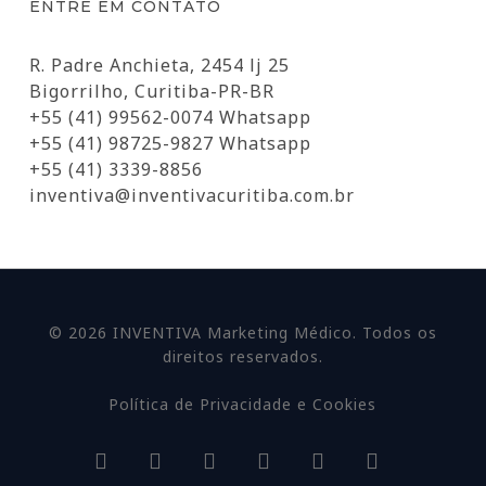
ENTRE EM CONTATO
R. Padre Anchieta, 2454 lj 25
Bigorrilho, Curitiba-PR-BR
+55 (41) 99562-0074 Whatsapp
+55 (41) 98725-9827 Whatsapp
+55 (41) 3339-8856
inventiva@inventivacuritiba.com.br
© 2026 INVENTIVA Marketing Médico. Todos os
direitos reservados.
Política de Privacidade e Cookies
facebook
linkedin
youtube
google-
instagram
whatsapp