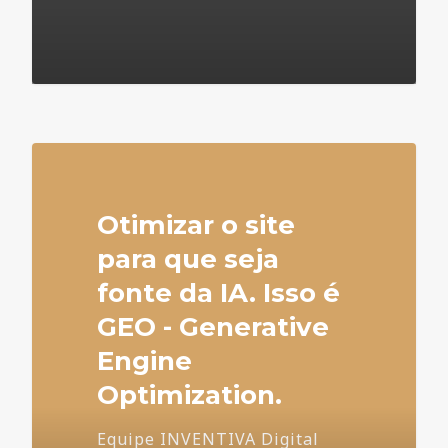
4
Otimizar o site
para que seja
fonte da IA. Isso é
GEO - Generative
Engine
Optimization.
Equipe INVENTIVA Digital