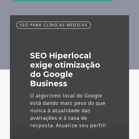
SEO
SEO PARA CLÍNICAS MÉDICAS
Hiperlocal
exige
otimização
do
SEO Hiperlocal
Google
Business
exige otimização
do Google
Business
O algoritmo local do Google
está dando mais peso do que
nunca à atualidade das
avaliações e à taxa de
resposta. Atualize seu perfil!