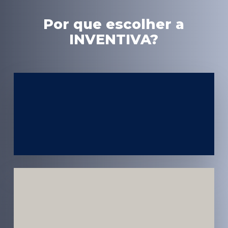
Por que escolher a
INVENTIVA?
Experiência
em Marketing
Médico
Médicos e
Pacientes
Impactados