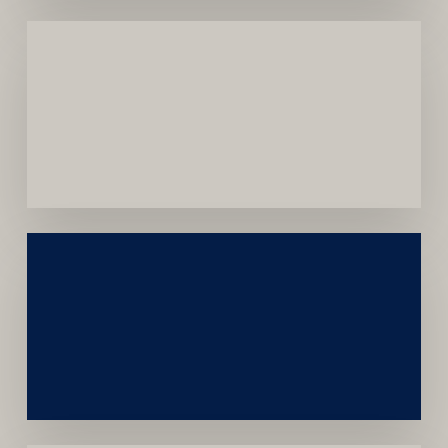
Menor
Dependência
de
Convênios
Construção
Sustentável
da
Marca