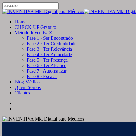
Skip
to
Close
main
Search
content
search
Menu
Home
CHECK-UP Gratuito
Método Inventiva®
Fase 1 · Ser Encontrado
Fase 2 · Ter Credibilidade
Fase 3 · Ter Relevância
Fase 4 · Ter Autoridade
Fase 5 · Ter Presença
Fase 6 · Ter Alcance
Fase 7 · Automatizar
Fase 8 · Escalar
Blog Médico
Quem Somos
Clientes
google-
instagram
whatsapp
plus
search