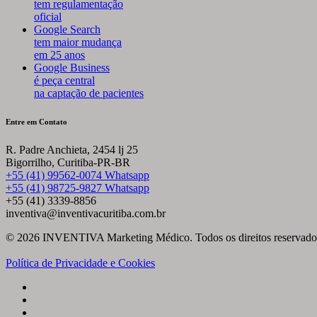
tem regulamentação
oficial
Google Search
tem maior mudança
em 25 anos
Google Business
é peça central
na captação de pacientes
Entre em Contato
R. Padre Anchieta, 2454 lj 25
Bigorrilho, Curitiba-PR-BR
+55 (41) 99562-0074 Whatsapp
+55 (41) 98725-9827 Whatsapp
+55 (41) 3339-8856
inventiva@inventivacuritiba.com.br
© 2026 INVENTIVA Marketing Médico. Todos os direitos reservado
Política de Privacidade e Cookies
facebook
linkedin
youtube