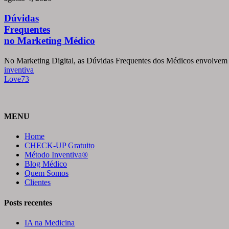
no
Marketing
Dúvidas
Médico
Frequentes
no Marketing Médico
No Marketing Digital, as Dúvidas Frequentes dos Médicos envolvem 
inventiva
Love
73
MENU
Home
CHECK-UP Gratuito
Método Inventiva®
Blog Médico
Quem Somos
Clientes
Posts recentes
IA na Medicina