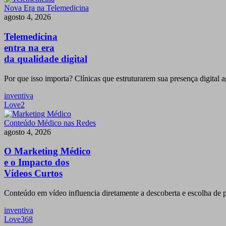
Telemedicina
Nova Era na Telemedicina
entra
agosto 4, 2026
na
era
Telemedicina
da
entra na era
qualidade
da qualidade digital
digital
Por que isso importa? Clínicas que estruturarem sua presença digital 
inventiva
Love
2
O
Conteúdo Médico nas Redes
Marketing
agosto 4, 2026
Médico
e
O Marketing Médico
o
e o Impacto dos
Impacto
Vídeos Curtos
dos
Vídeos
Conteúdo em vídeo influencia diretamente a descoberta e escolha de p
Curtos
inventiva
Love
368