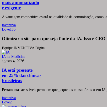
automatizado
mais automatizado
e
e exigente
exigente
A vantagem competitiva estará na qualidade da comunicação, como lan
inventiva
Love
186
Otimizar o site para que seja fonte da IA. Isso é GEO
Equipe INVENTIVA Digital
IA
IA na Medicina
está
agosto 4, 2026
presente
em
IA está presente
25%
em 25% das clínicas
das
brasileiras
clínicas
brasileiras
Ferramentas acessíveis permitem que pequenos consultórios usem IA p
inventiva
Love
2