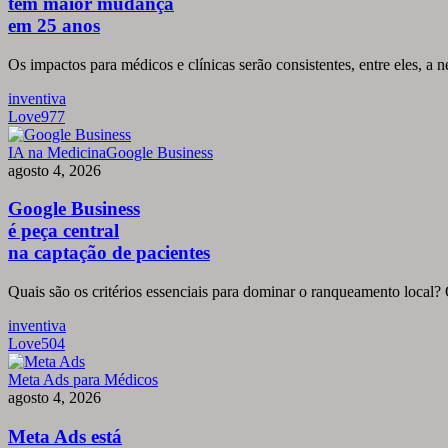
tem maior mudança
em
em 25 anos
25
anos
Os impactos para médicos e clínicas serão consistentes, entre eles, a n
inventiva
Love
977
Google
IA na Medicina
Google Business
Business
agosto 4, 2026
é
peça
Google Business
central
é peça central
na
na captação de pacientes
captação
de
Quais são os critérios essenciais para dominar o ranqueamento local? O
pacientes
inventiva
Love
504
Meta
Meta Ads para Médicos
Ads
agosto 4, 2026
está
mais
Meta Ads está