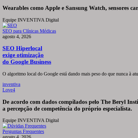
Wearables como Apple e Sansung Watch, sensores card
Equipe INVENTIVA Digital
SEO
SEO para Clínicas Médicas
Hiperlocal
agosto 4, 2026
exige
otimização
SEO Hiperlocal
do
exige otimização
Google
do Google Business
Business
O algoritmo local do Google está dando mais peso do que nunca à atual
inventiva
Love
4
De acordo com dados compilados pelo The Beryl Institu
a percepção de competência do próprio especialista.
Equipe INVENTIVA Digital
Dúvidas
Perguntas Frequentes
Frequentes
agosto 4, 2026