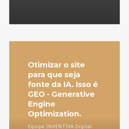
4
Otimizar o site
para que seja
fonte da IA. Isso é
GEO - Generative
Engine
Optimization.
Equipe INVENTIVA Digital