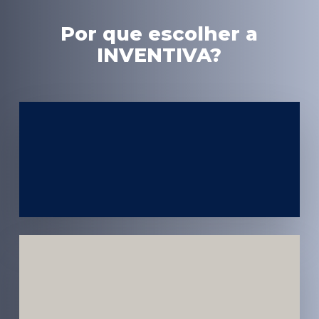
Por que escolher a
INVENTIVA?
Experiência
em Marketing
Médico
Médicos e
Pacientes
Impactados