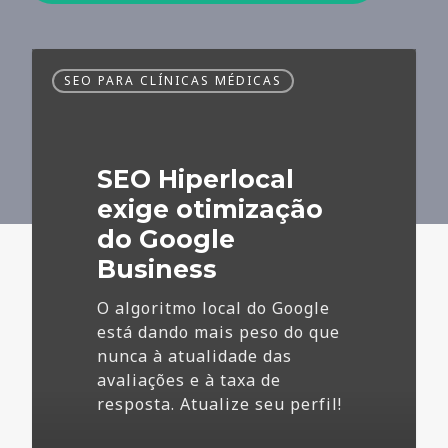
SEO
SEO PARA CLÍNICAS MÉDICAS
Hiperlocal
exige
otimização
do
SEO Hiperlocal
Google
Business
exige otimização
do Google
Business
O algoritmo local do Google
está dando mais peso do que
nunca à atualidade das
avaliações e à taxa de
resposta. Atualize seu perfil!