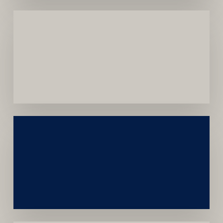
Menor
Dependência
de
Convênios
Construção
Sustentável
da
Marca