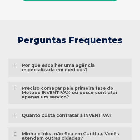
Perguntas Frequentes
Por que escolher uma agência
especializada em médicos?
Porque o marketing médico exige muito
Preciso começar pela primeira fase do
mais do que conhecimento em publicidade.
Método INVENTIVA® ou posso contratar
apenas um serviço?
É preciso compreender a jornada do
Não necessariamente.
paciente, as particularidades das
Quanto custa contratar a INVENTIVA?
especialidades médicas, as diretrizes
Cada clínica está em um momento
éticas da comunicação em saúde e a forma
Não trabalhamos com pacotes
diferente da sua presença digital. Algumas
Minha clínica não fica em Curitiba. Vocês
como as pessoas pesquisam sintomas,
padronizados, porque cada clínica possui
atendem outras cidades?