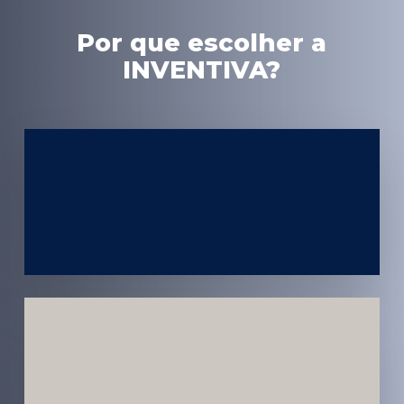
Por que escolher a
INVENTIVA?
Experiência
em Marketing
Médico
Médicos e
Pacientes
Impactados