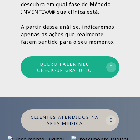
descubra em qual fase do
Método
INVENTIVA®
sua clínica está.
Por isso trabalhamos com um método
estruturado: combinamos ações de curto,
A partir dessa análise, indicaremos
médio e longo prazo para garantir
apenas as ações que realmente
crescimento sustentável.
fazem sentido para o seu momento.
QUERO FAZER MEU
CHECK-UP GRATUITO
CLIENTES ATENDIDOS NA
ÁREA MÉDICA