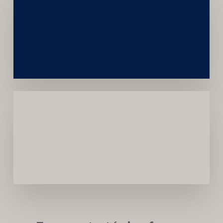
Construção
Sustentável
da
Marca
Carreira
Médica
Mais
Próspera