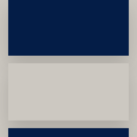
Networking
e
Autoridade
Institucional
Menor
Dependência
de
Convênios