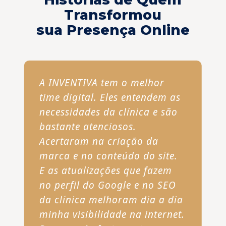
Transformou
sua Presença Online
A INVENTIVA tem o melhor
time digital. Eles entendem as
necessidades da clínica e são
bastante atenciosos.
Acertaram na criação da
marca e no conteúdo do site.
E as atualizações que fazem
no perfil do Google e no SEO
da clínica melhoram dia a dia
minha visibilidade na internet.