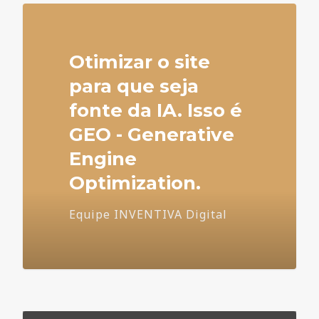
Otimizar o site
para que seja
fonte da IA. Isso é
GEO - Generative
Engine
Optimization.
Equipe INVENTIVA Digital