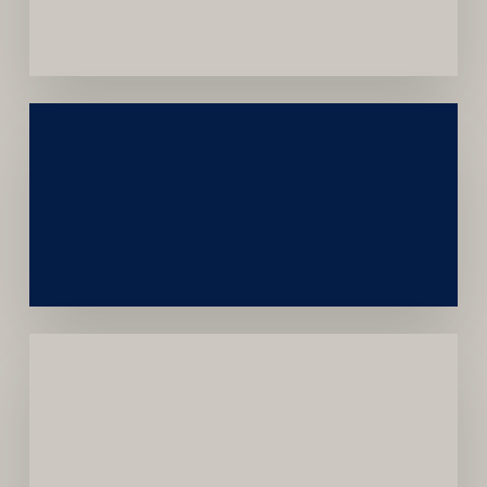
Convênios
Construção
Sustentável
da
Marca
Carreira
Médica
Mais
Próspera