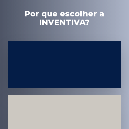
Por que escolher a
INVENTIVA?
Experiência
em Marketing
Médico
Médicos e
Pacientes
Impactados