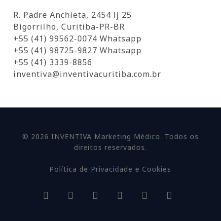
R. Padre Anchieta, 2454 lj 25
Bigorrilho, Curitiba-PR-BR
+55 (41) 99562-0074 Whatsapp
+55 (41) 98725-9827 Whatsapp
+55 (41) 3339-8856
inventiva@inventivacuritiba.com.br
© 2026 INVENTIVA Marketing Médico. Todos os
direitos reservados.
Política de Privacidade e Cookies
facebook
linkedin
youtube
google-
instagram
whatsapp
plus