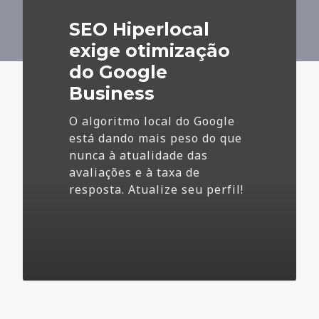
do
SEO Hiperlocal
Google
Business
exige otimização
do Google
Business
O algoritmo local do Google
está dando mais peso do que
nunca à atualidade das
avaliações e à taxa de
resposta. Atualize seu perfil!
4