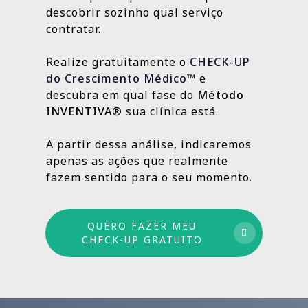
localização da clínica.
resultados e aprimorando o que ainda
descobrir sozinho qual serviço
Outras, como SEO Médico, Gestão do Blog e
👉
Fazer meu CHECK-UP Gratuito
pode crescer.
contratar.
construção de autoridade digital, são
estratégias contínuas que produzem
Realize gratuitamente o
CHECK-UP
resultados sólidos e duradouros ao longo
do Crescimento Médico™
e
do tempo.
descubra em qual fase do
Método
INVENTIVA®
sua clínica está.
Por isso trabalhamos com um método
estruturado: combinamos ações de curto,
A partir dessa análise, indicaremos
médio e longo prazo para garantir
apenas as ações que realmente
crescimento sustentável.
fazem sentido para o seu momento.
QUERO FAZER MEU
CHECK-UP GRATUITO