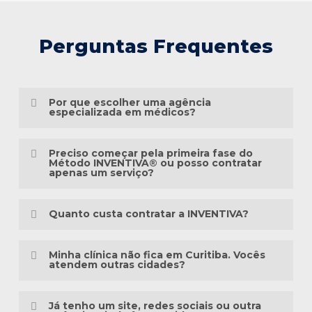
Perguntas Frequentes
Por que escolher uma agência
especializada em médicos?
Porque o marketing médico exige muito
Preciso começar pela primeira fase do
mais do que conhecimento em publicidade.
Método INVENTIVA® ou posso contratar
apenas um serviço?
É preciso compreender a jornada do
Não necessariamente.
paciente, as particularidades das
Quanto custa contratar a INVENTIVA?
especialidades médicas, as diretrizes
Cada clínica está em um momento
éticas da comunicação em saúde e a forma
Não trabalhamos com pacotes
diferente da sua presença digital. Algumas
Minha clínica não fica em Curitiba. Vocês
como as pessoas pesquisam sintomas,
padronizados, porque cada clínica possui
atendem outras cidades?
precisam estruturar toda a base, enquanto
tratamentos e profissionais na internet.
uma realidade diferente.
outras já possuem um site, redes sociais
Sim. A INVENTIVA atende médicos, clínicas
ou campanhas em andamento.
Já tenho um site, redes sociais ou outra
Há mais de três décadas, a INVENTIVA
Antes de elaborar qualquer orçamento,