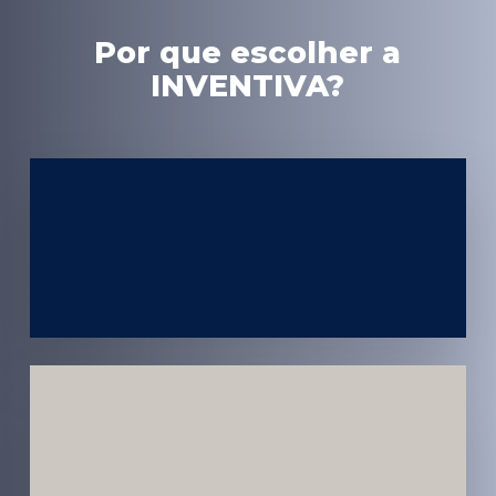
Por que escolher a
INVENTIVA?
Experiência
em Marketing
Médico
Médicos e
Pacientes
Impactados