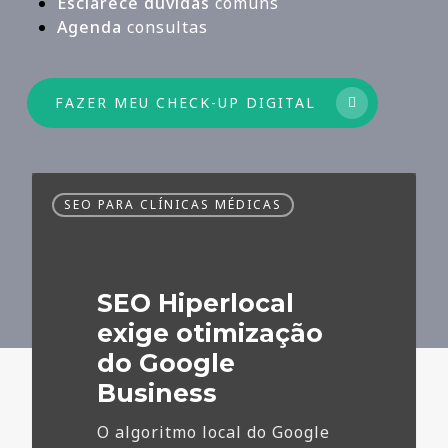
Esclarece dúvidas
comuns
Agenda
consultas
FAZER MEU CHECK-UP DIGITAL
SEO
SEO PARA CLÍNICAS MÉDICAS
Hiperlocal
exige
otimização
do
SEO Hiperlocal
Google
Business
exige otimização
do Google
Business
O algoritmo local do Google