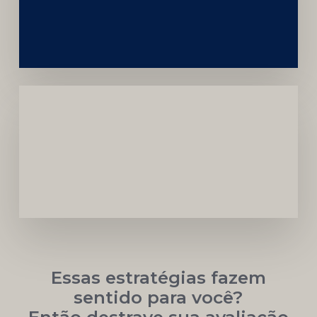
da
Marca
Carreira
Médica
Mais
Próspera
Essas estratégias fazem
sentido para você?
Então destrave sua avaliação