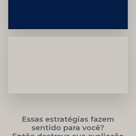
da
Marca
Carreira
Médica
Mais
Próspera
Essas estratégias fazem
sentido para você?
Então destrave sua avaliação