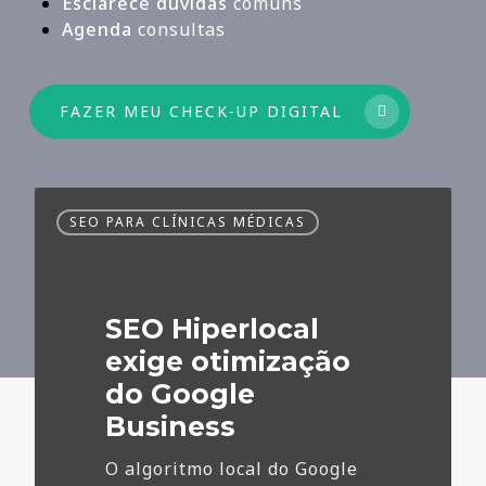
Esclarece dúvidas
comuns
Agenda
consultas
FAZER MEU CHECK-UP DIGITAL
SEO
SEO PARA CLÍNICAS MÉDICAS
Hiperlocal
exige
otimização
do
SEO Hiperlocal
Google
Business
exige otimização
do Google
Business
O algoritmo local do Google