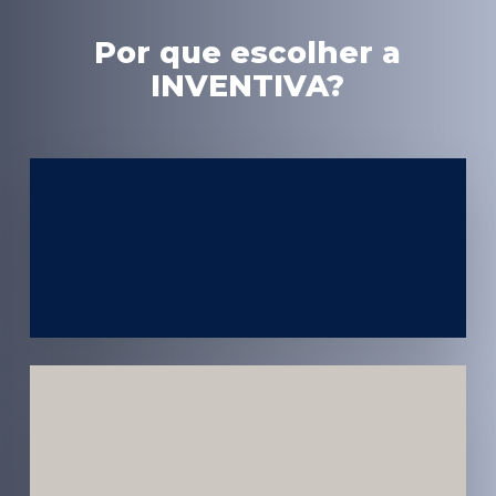
Por que escolher a
INVENTIVA?
Experiência
em Marketing
Médico
Médicos e
Pacientes
Impactados