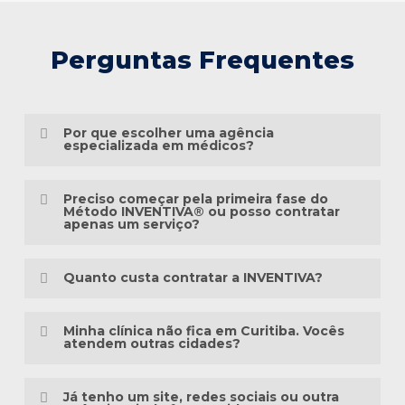
Perguntas Frequentes
Por que escolher uma agência
especializada em médicos?
Porque o marketing médico exige muito
Preciso começar pela primeira fase do
mais do que conhecimento em publicidade.
Método INVENTIVA® ou posso contratar
apenas um serviço?
É preciso compreender a jornada do
Não necessariamente.
paciente, as particularidades das
Quanto custa contratar a INVENTIVA?
especialidades médicas, as diretrizes
Cada clínica está em um momento
éticas da comunicação em saúde e a forma
Não trabalhamos com pacotes
diferente da sua presença digital. Algumas
Minha clínica não fica em Curitiba. Vocês
como as pessoas pesquisam sintomas,
padronizados, porque cada clínica possui
atendem outras cidades?
precisam estruturar toda a base, enquanto
tratamentos e profissionais na internet.
uma realidade diferente.
outras já possuem um site, redes sociais
Sim. A INVENTIVA atende médicos, clínicas
ou campanhas em andamento.
Já tenho um site, redes sociais ou outra
Há mais de três décadas, a INVENTIVA
Antes de elaborar qualquer orçamento,