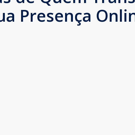
ua Presença Onli
 entendem as necessidades da clínica e são 
ogle e no SEO da clínica melhoram dia a dia