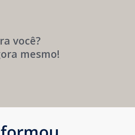
Carreira
Médica
Mais
Próspera
ra você?
agora mesmo!
sformou