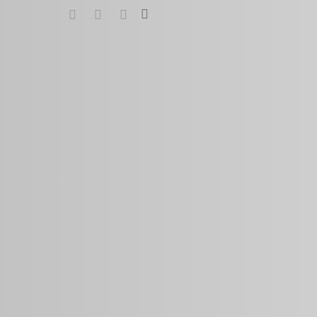
search
google-
instagram
whatsapp
plus