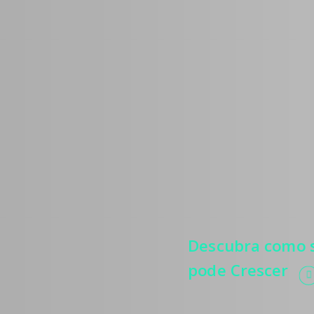
Médic
Estratégias
mais pacie
relevância
e automati
processos.
Descubra como s
pode Crescer