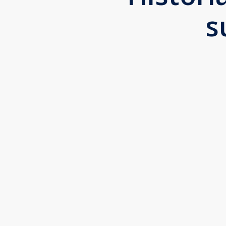
s
“
A INVENTIVA tem o melhor time digital. Eles
E as atualizações que fazem no perfil do Go
Dr. Carlos Alberto, Curitiba-PR
Neurologista, Neuropediatra