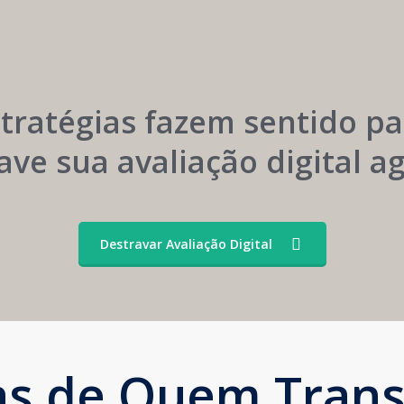
Menor
Construção
Dependência
Sustentável
de
da
Convênios
Marca
stratégias fazem sentido pa
ave sua avaliação digital 
Destravar Avaliação Digital
ias de Quem Tran