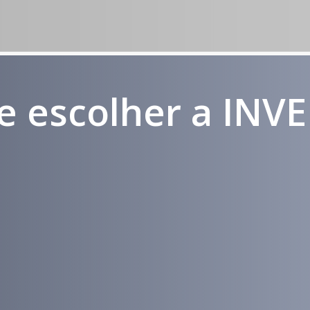
e escolher a INV
Médicos e
Atendimento
Pacientes
em todo
Impactados
Brasil