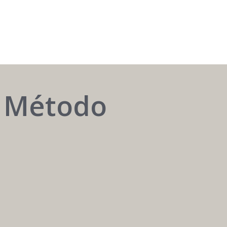
AUTOMATIZAR
o Método
é
ter
o
melhor
atendente
24h
/
7
dias.