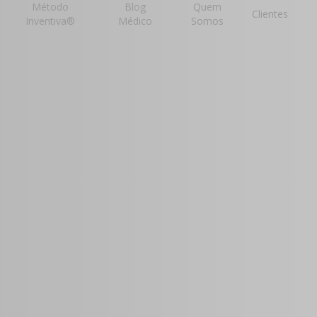
Método
Blog
Quem
Clientes
Inventiva®
Médico
Somos
mento
 para