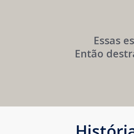
Networking
e
Autoridade
Institucional
Essas e
Então destr
Histór