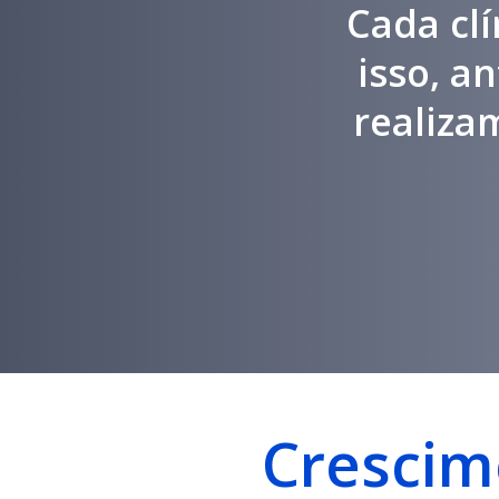
Cada clí
isso, a
realiza
Crescim