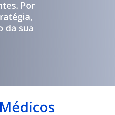
ntes. Por
ratégia,
o da sua
 Médicos