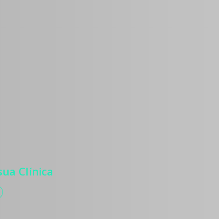
os
 para atrair
ntes, com
, autoridade
zação de
ua Clínica