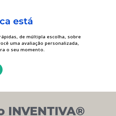
é
a
ter
arte
o
de
ca está
melhor
estar
atendente
no
24h
topo
rápidas, de múltipla escolha, sobre
/
do
você uma avaliação personalizada,
7
ranking.
ara o seu momento.
dias.
o INVENTIVA®