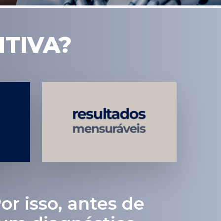
NTIVA?
Estratégias
Voltadas a
Conversão
or isso, antes de