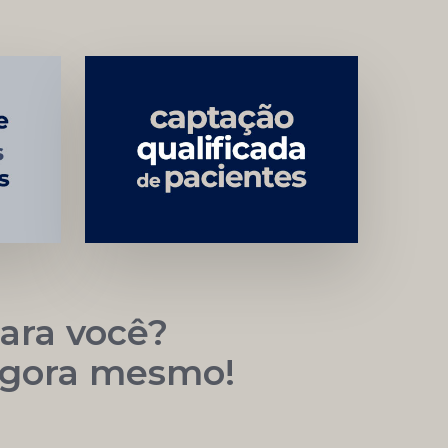
Carreira
Médica
Mais
Próspera
ara você?
 agora mesmo!