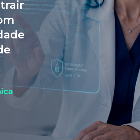
trair
com
idade
de
ica