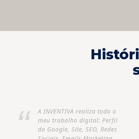
Histó
A INVENTIVA realiza todo o
meu trabalho digital: Perfil
do Google, Site, SEO, Redes
Sociais, Emails Marketing...