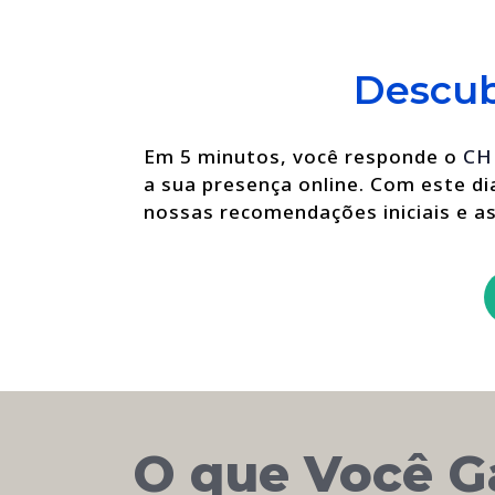
santo
dia
não
Descub
é
sorte.
É
Em 5 minutos, você responde o
CH
estratégia.
a sua presença online. Com este d
nossas recomendações iniciais e 
O que Você 