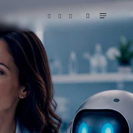
search
google-
instagram
whatsapp
Menu
plus