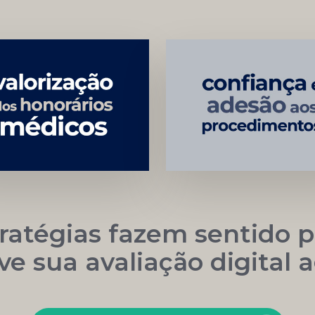
Menor
Construção
Dependência
Sustentável
de
da
Convênios
Marca
tratégias fazem sentido p
ve sua avaliação digital