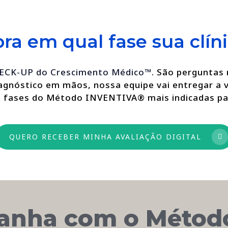
AUTORIDADE
transformar
é
visitas
ser
em
ra em qual fase sua clíni
reconhecido
oportunidades.
como
referência
ECK-UP do Crescimento Médico™
. São perguntas 
médica.
iagnóstico em mãos, nossa equipe vai entregar a 
as fases do Método INVENTIVA® mais indicadas p
QUERO RECEBER MINHA AVALIAÇÃO DIGITAL
Ganha com o Métod