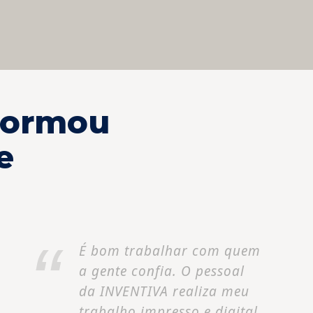
formou
e
É bom trabalhar com quem
a gente confia. O pessoal
da INVENTIVA realiza meu
trabalho impresso e digital