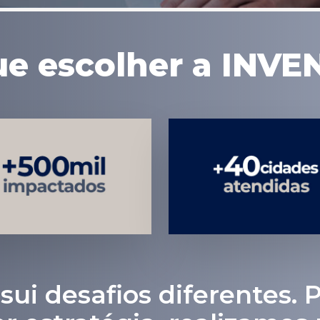
ue escolher a INVE
Médicos e
Atendimento
Pacientes
em todo
Impactados
Brasil
sui desafios diferentes. P