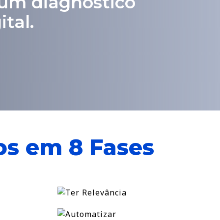
 um diagnóstico
tal.
os em 8 Fases
TER
RELEVÂNCIA
AUTOMATIZAR
é