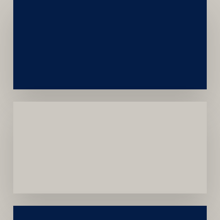
Networking
e
Autoridade
Institucional
Menor
Dependência
de
Convênios