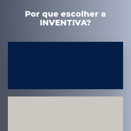
Por que escolher a
INVENTIVA?
Experiência
em Marketing
Médico
Médicos e
Pacientes
Impactados