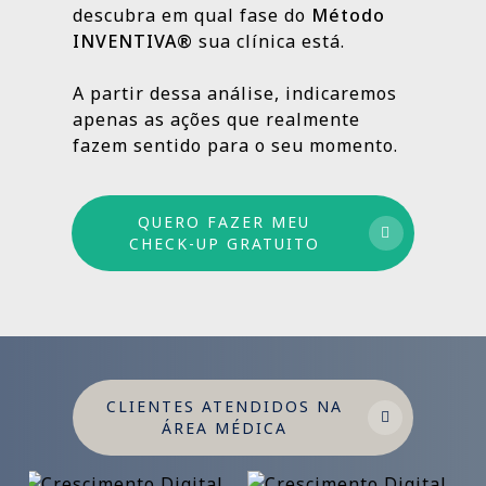
descubra em qual fase do
Método
INVENTIVA®
sua clínica está.
Por isso trabalhamos com um método
estruturado: combinamos ações de curto,
A partir dessa análise, indicaremos
médio e longo prazo para garantir
apenas as ações que realmente
crescimento sustentável.
fazem sentido para o seu momento.
QUERO FAZER MEU
CHECK-UP GRATUITO
CLIENTES ATENDIDOS NA
ÁREA MÉDICA