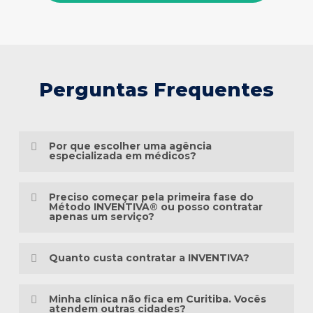
Perguntas Frequentes
Por que escolher uma agência
especializada em médicos?
Porque o marketing médico exige muito
Preciso começar pela primeira fase do
mais do que conhecimento em publicidade.
Método INVENTIVA® ou posso contratar
apenas um serviço?
É preciso compreender a jornada do
Não necessariamente.
paciente, as particularidades das
Quanto custa contratar a INVENTIVA?
especialidades médicas, as diretrizes
Cada clínica está em um momento
éticas da comunicação em saúde e a forma
Não trabalhamos com pacotes
diferente da sua presença digital. Algumas
Minha clínica não fica em Curitiba. Vocês
como as pessoas pesquisam sintomas,
padronizados, porque cada clínica possui
atendem outras cidades?