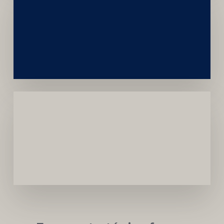
Construção
Sustentável
da
Marca
Carreira
Médica
Mais
Próspera