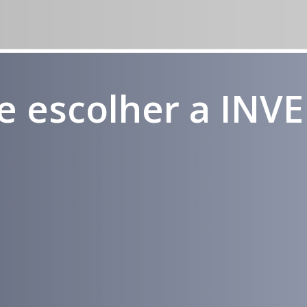
e escolher a INV
Médicos e
Atendimento
Pacientes
em todo
Impactados
Brasil