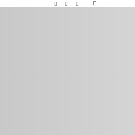
search
google-
instagram
whatsapp
plus