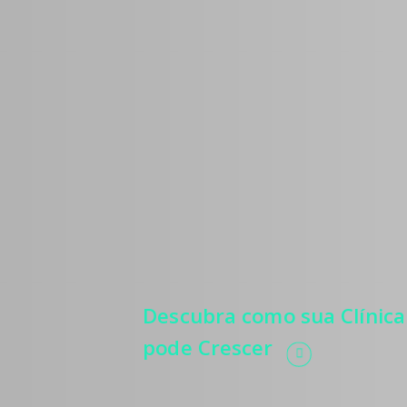
Médicos
Estratégias para 
mais pacientes, 
relevância, autor
e automatização 
processos.
Descubra como sua Clínica
pode Crescer