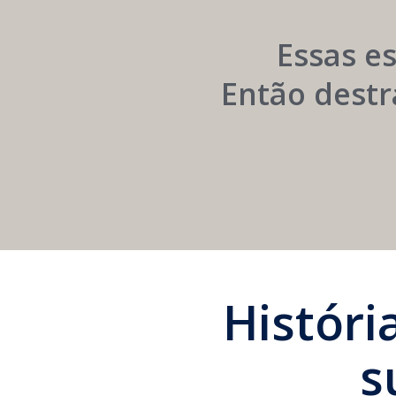
Institucional
Essas e
Então destr
Histór
s