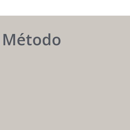
o Método
AUTOMATIZAR
é
ter
o
melhor
atendente
24h
/
7
dias.
Carreira
Médica
Mais