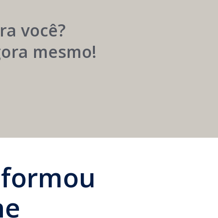
Próspera
ra você?
agora mesmo!
sformou
ne