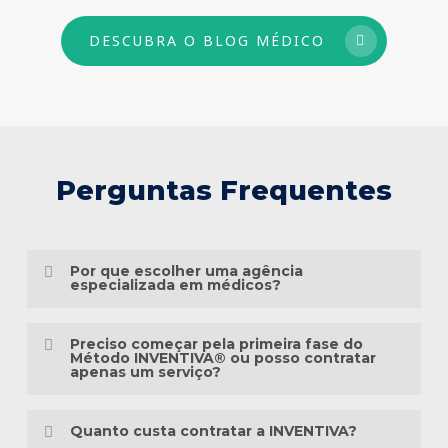
DESCUBRA O BLOG MÉDICO
Perguntas Frequentes
Por que escolher uma agência
especializada em médicos?
Porque o marketing médico exige muito
Preciso começar pela primeira fase do
mais do que conhecimento em publicidade.
Método INVENTIVA® ou posso contratar
apenas um serviço?
É preciso compreender a jornada do
Não necessariamente.
paciente, as particularidades das
Quanto custa contratar a INVENTIVA?