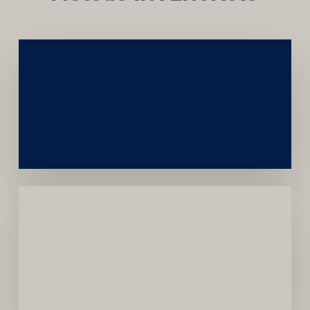
Networking
e
Autoridade
Institucional
Menor
Dependência
de
Convênios