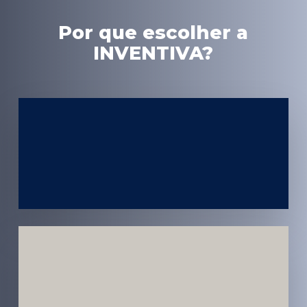
Por que escolher a
INVENTIVA?
Experiência
em Marketing
Médico
Médicos e
Pacientes
Impactados