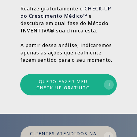
estratégias contínuas que produzem
Realize gratuitamente o
CHECK-UP
resultados sólidos e duradouros ao longo
do Crescimento Médico™
e
do tempo.
descubra em qual fase do
Método
INVENTIVA®
sua clínica está.
Por isso trabalhamos com um método
estruturado: combinamos ações de curto,
A partir dessa análise, indicaremos
médio e longo prazo para garantir
apenas as ações que realmente
crescimento sustentável.
fazem sentido para o seu momento.
QUERO FAZER MEU
CHECK-UP GRATUITO
CLIENTES ATENDIDOS NA