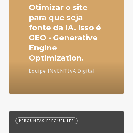
Otimizar o site
para que seja
fonte da IA. Isso é
GEO - Generative
Engine
Optimization.
Equipe INVENTIVA Digital
Dúvidas
PERGUNTAS FREQUENTES
Frequentes
no