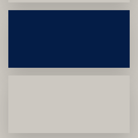
Construção
Sustentável
da
Marca
Carreira
Médica
Mais
Próspera