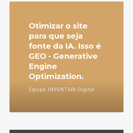
Otimizar o site
para que seja
fonte da IA. Isso é
GEO - Generative
Engine
Optimization.
Equipe INVENTIVA Digital