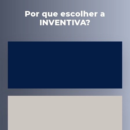
Por que escolher a
INVENTIVA?
Experiência
em Marketing
Médico
Médicos e
Pacientes
Impactados