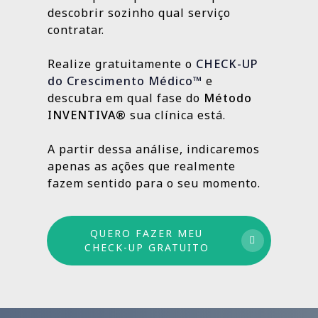
localização da clínica.
resultados e aprimorando o que ainda
descobrir sozinho qual serviço
Outras, como SEO Médico, Gestão do Blog e
👉
Fazer meu CHECK-UP Gratuito
pode crescer.
contratar.
construção de autoridade digital, são
estratégias contínuas que produzem
Realize gratuitamente o
CHECK-UP
resultados sólidos e duradouros ao longo
do Crescimento Médico™
e
do tempo.
descubra em qual fase do
Método
INVENTIVA®
sua clínica está.
Por isso trabalhamos com um método
estruturado: combinamos ações de curto,
A partir dessa análise, indicaremos
médio e longo prazo para garantir
apenas as ações que realmente
crescimento sustentável.
fazem sentido para o seu momento.
QUERO FAZER MEU
CHECK-UP GRATUITO