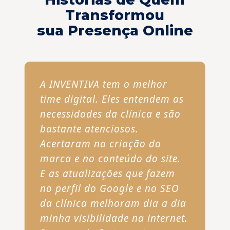
Transformou
sua Presença Online
A INVENTIVA tem o melhor
time digital. Eles entendem as
necessidades da clínica e são
bastante atenciosos.
Acertaram na criação da
marca e no conteúdo do site.
E as atualizações que fazem
no perfil do Google e no SEO
da clínica melhoram dia a dia
minha visibilidade na internet.