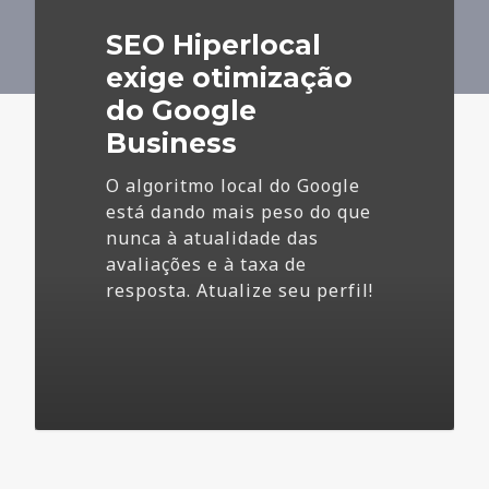
do
SEO Hiperlocal
Google
Business
exige otimização
do Google
Business
O algoritmo local do Google
está dando mais peso do que
nunca à atualidade das
avaliações e à taxa de
resposta. Atualize seu perfil!
4