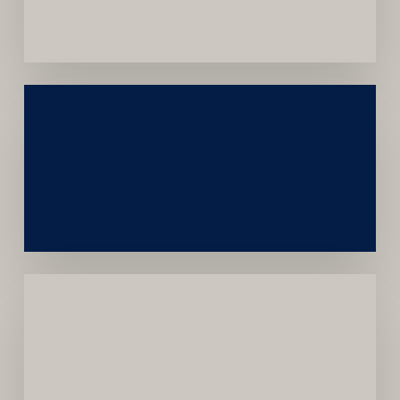
Convênios
Construção
Sustentável
da
Marca
Carreira
Médica
Mais
Próspera