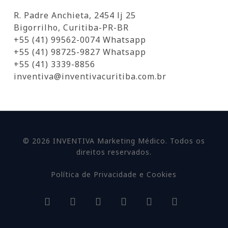
R. Padre Anchieta, 2454 lj 25
Bigorrilho, Curitiba-PR-BR
+55 (41) 99562-0074 Whatsapp
+55 (41) 98725-9827 Whatsapp
+55 (41) 3339-8856
inventiva@inventivacuritiba.com.br
© 2026 INVENTIVA Marketing Médico. Todos os
direitos reservados.
Política de Privacidade e Cookies
facebook
linkedin
youtube
google-
instagram
whatsapp
plus