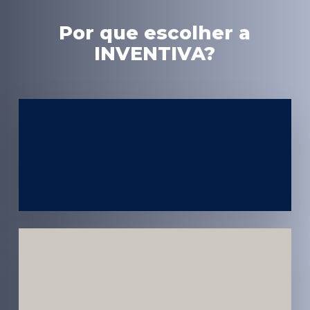
Por que escolher a
INVENTIVA?
Experiência
em Marketing
Médico
Médicos e
Pacientes
Impactados