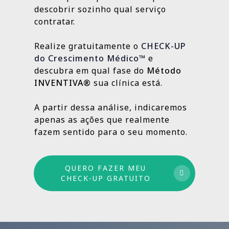
localização da clínica.
resultados e aprimorando o que ainda
descobrir sozinho qual serviço
Outras, como SEO Médico, Gestão do Blog e
👉
Fazer meu CHECK-UP Gratuito
pode crescer.
contratar.
construção de autoridade digital, são
estratégias contínuas que produzem
Realize gratuitamente o
CHECK-UP
resultados sólidos e duradouros ao longo
do Crescimento Médico™
e
do tempo.
descubra em qual fase do
Método
INVENTIVA®
sua clínica está.
Por isso trabalhamos com um método
estruturado: combinamos ações de curto,
A partir dessa análise, indicaremos
médio e longo prazo para garantir
apenas as ações que realmente
crescimento sustentável.
fazem sentido para o seu momento.
QUERO FAZER MEU
CHECK-UP GRATUITO