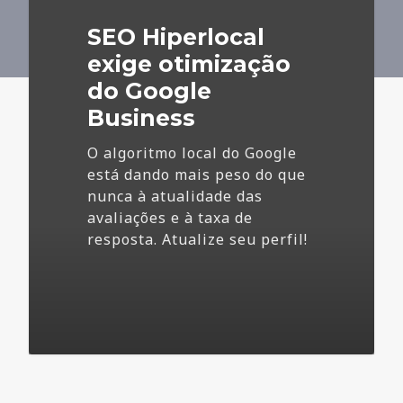
do
SEO Hiperlocal
Google
Business
exige otimização
do Google
Business
O algoritmo local do Google
está dando mais peso do que
nunca à atualidade das
avaliações e à taxa de
resposta. Atualize seu perfil!
4