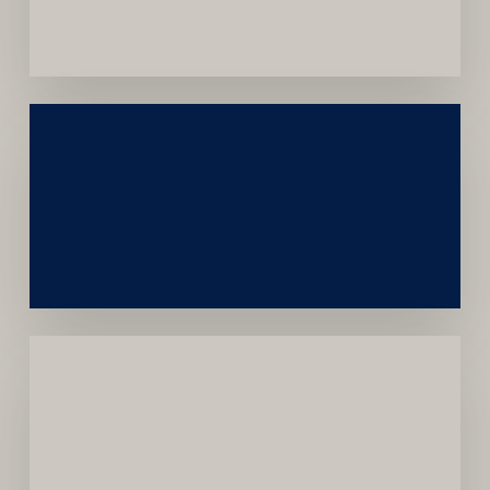
Convênios
Construção
Sustentável
da
Marca
Carreira
Médica
Mais
Próspera