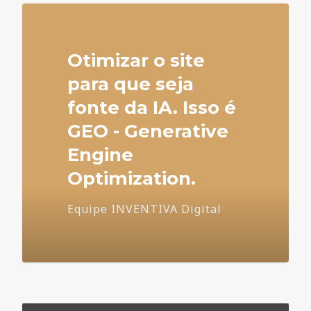
Otimizar o site
para que seja
fonte da IA. Isso é
GEO - Generative
Engine
Optimization.
Equipe INVENTIVA Digital