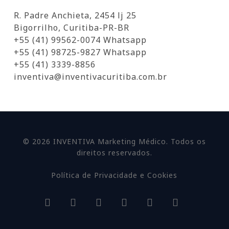
R. Padre Anchieta, 2454 lj 25
Bigorrilho, Curitiba-PR-BR
+55 (41) 99562-0074 Whatsapp
+55 (41) 98725-9827 Whatsapp
+55 (41) 3339-8856
inventiva@inventivacuritiba.com.br
© 2026 INVENTIVA Marketing Médico. Todos os
direitos reservados.
Política de Privacidade e Cookies
facebook
linkedin
youtube
google-
instagram
whatsapp
plus