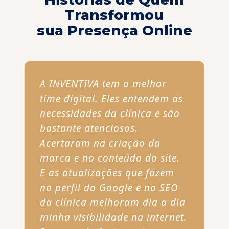
Transformou
sua Presença Online
A INVENTIVA tem o melhor
time digital. Eles entendem as
necessidades da clínica e são
bastante atenciosos.
Acertaram na criação da
marca e no conteúdo do site.
E as atualizações que fazem
no perfil do Google e no SEO
da clínica melhoram dia a dia
minha visibilidade na internet.