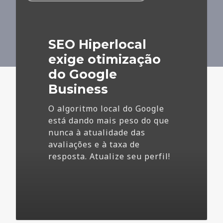
exige
otimização
do
SEO Hiperlocal
Google
Business
exige otimização
do Google
Business
O algoritmo local do Google
está dando mais peso do que
nunca à atualidade das
avaliações e à taxa de
resposta. Atualize seu perfil!
4