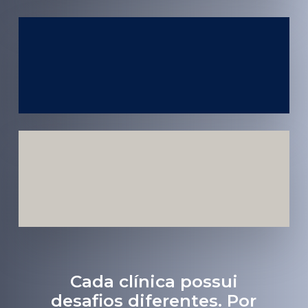
Atendimento
em todo
Brasil
Estratégias
Voltadas a
Conversão
Cada clínica possui
desafios diferentes. Por