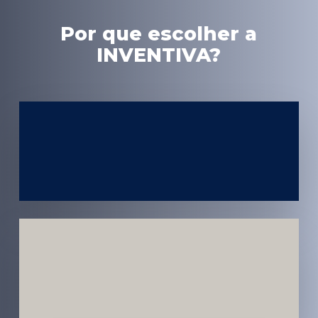
Por que escolher a
INVENTIVA?
Experiência
em Marketing
Médico
Médicos e
Pacientes
Impactados