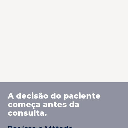
minha visibilidade na internet.
na
Recomendo fortemente.
no
cl
Dr. Carlos Alberto, Curitiba-PR
Neurologista, Neuropediatra
A decisão do paciente
começa antes da
consulta.