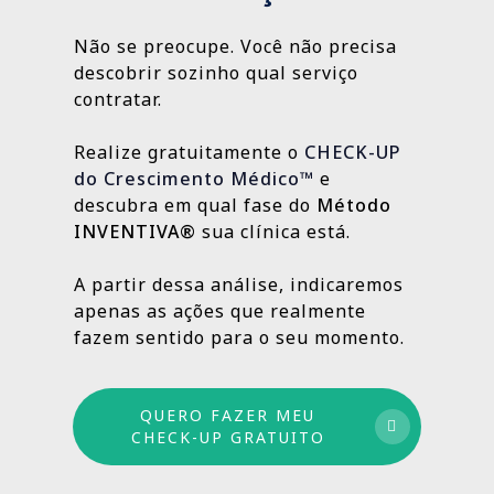
um plano personalizado para sua
justamente para oferecer um atendimento
consultório.
e construir um plano de evolução contínua,
campanhas de Google e Meta Ads, podem
realidade.
próximo, independentemente da
preservando tudo o que já gera bons
Não se preocupe. Você não precisa
gerar resultados em poucas semanas.
localização da clínica.
resultados e aprimorando o que ainda
descobrir sozinho qual serviço
Outras, como SEO Médico, Gestão do Blog e
👉
Fazer meu CHECK-UP Gratuito
pode crescer.
contratar.
construção de autoridade digital, são
estratégias contínuas que produzem
Realize gratuitamente o
CHECK-UP
resultados sólidos e duradouros ao longo
do Crescimento Médico™
e
do tempo.
descubra em qual fase do
Método
INVENTIVA®
sua clínica está.
Por isso trabalhamos com um método
estruturado: combinamos ações de curto,
A partir dessa análise, indicaremos
médio e longo prazo para garantir
apenas as ações que realmente
crescimento sustentável.
fazem sentido para o seu momento.
QUERO FAZER MEU
CHECK-UP GRATUITO