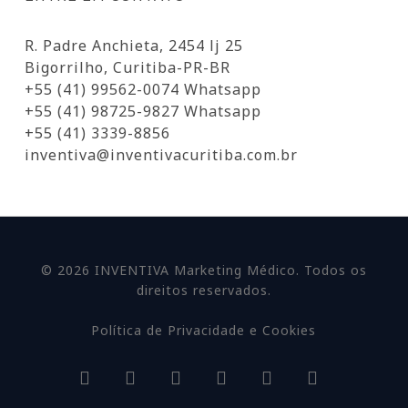
R. Padre Anchieta, 2454 lj 25
Bigorrilho, Curitiba-PR-BR
+55 (41) 99562-0074 Whatsapp
+55 (41) 98725-9827 Whatsapp
+55 (41) 3339-8856
inventiva@inventivacuritiba.com.br
© 2026 INVENTIVA Marketing Médico. Todos os
direitos reservados.
Política de Privacidade e Cookies
facebook
linkedin
youtube
google-
instagram
whatsapp
plus