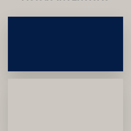
Networking
e
Autoridade
Institucional
Menor
Dependência
de
Convênios