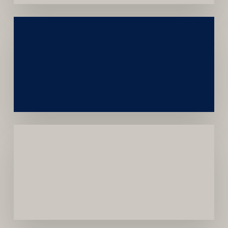
Construção
Sustentável
da
Marca
Carreira
Médica
Mais
Próspera