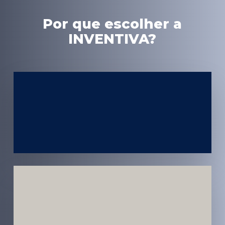
Por que escolher a
INVENTIVA?
Experiência
em Marketing
Médico
Médicos e
Pacientes
Impactados