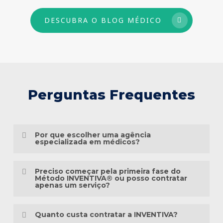
DESCUBRA O BLOG MÉDICO
Perguntas Frequentes
Por que escolher uma agência
especializada em médicos?
Porque o marketing médico exige muito
Preciso começar pela primeira fase do
mais do que conhecimento em publicidade.
Método INVENTIVA® ou posso contratar
apenas um serviço?
É preciso compreender a jornada do
Não necessariamente.
paciente, as particularidades das
Quanto custa contratar a INVENTIVA?