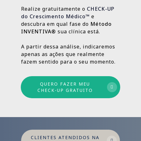
estratégias contínuas que produzem
Realize gratuitamente o
CHECK-UP
resultados sólidos e duradouros ao longo
do Crescimento Médico™
e
do tempo.
descubra em qual fase do
Método
INVENTIVA®
sua clínica está.
Por isso trabalhamos com um método
estruturado: combinamos ações de curto,
A partir dessa análise, indicaremos
médio e longo prazo para garantir
apenas as ações que realmente
crescimento sustentável.
fazem sentido para o seu momento.
QUERO FAZER MEU
CHECK-UP GRATUITO
CLIENTES ATENDIDOS NA