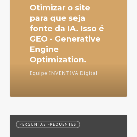
Otimizar o site
para que seja
fonte da IA. Isso é
GEO - Generative
Engine
Optimization.
Equipe INVENTIVA Digital
Dúvidas
PERGUNTAS FREQUENTES
Frequentes
no