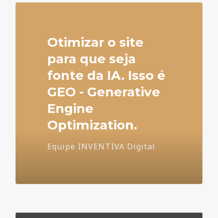
Otimizar o site
para que seja
fonte da IA. Isso é
GEO - Generative
Engine
Optimization.
Equipe INVENTIVA Digital