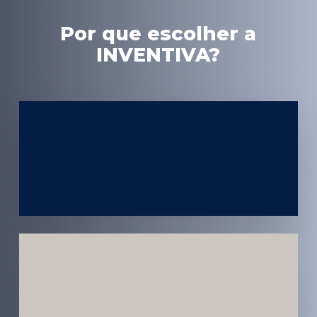
Por que escolher a
INVENTIVA?
Experiência
em Marketing
Médico
Médicos e
Pacientes
Impactados