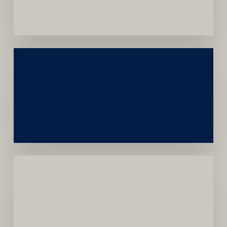
Convênios
Construção
Sustentável
da
Marca
Carreira
Médica
Mais
Próspera