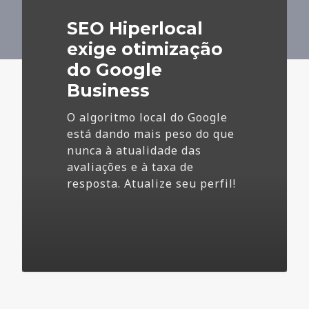
do
SEO Hiperlocal
Google
Business
exige otimização
do Google
Business
O algoritmo local do Google
está dando mais peso do que
nunca à atualidade das
avaliações e à taxa de
resposta. Atualize seu perfil!
4