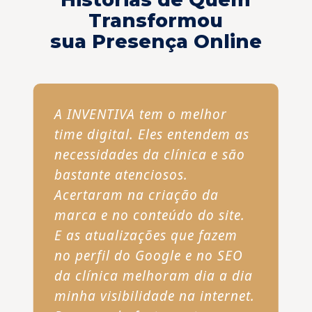
Transformou
sua Presença Online
A INVENTIVA tem o melhor
time digital. Eles entendem as
necessidades da clínica e são
bastante atenciosos.
Acertaram na criação da
marca e no conteúdo do site.
E as atualizações que fazem
no perfil do Google e no SEO
da clínica melhoram dia a dia
minha visibilidade na internet.