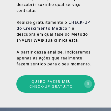
localização da clínica.
resultados e aprimorando o que ainda
descobrir sozinho qual serviço
Outras, como SEO Médico, Gestão do Blog e
👉
Fazer meu CHECK-UP Gratuito
pode crescer.
contratar.
construção de autoridade digital, são
estratégias contínuas que produzem
Realize gratuitamente o
CHECK-UP
resultados sólidos e duradouros ao longo
do Crescimento Médico™
e
do tempo.
descubra em qual fase do
Método
INVENTIVA®
sua clínica está.
Por isso trabalhamos com um método
estruturado: combinamos ações de curto,
A partir dessa análise, indicaremos
médio e longo prazo para garantir
apenas as ações que realmente
crescimento sustentável.
fazem sentido para o seu momento.
QUERO FAZER MEU
CHECK-UP GRATUITO