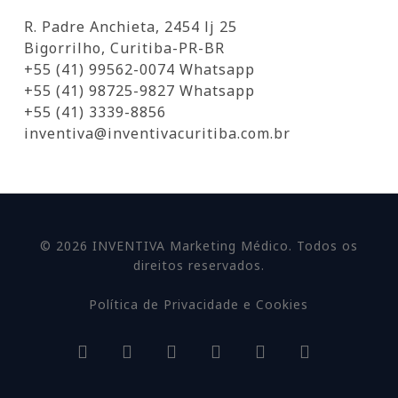
R. Padre Anchieta, 2454 lj 25
Bigorrilho, Curitiba-PR-BR
+55 (41) 99562-0074 Whatsapp
+55 (41) 98725-9827 Whatsapp
+55 (41) 3339-8856
inventiva@inventivacuritiba.com.br
© 2026 INVENTIVA Marketing Médico. Todos os
direitos reservados.
Política de Privacidade e Cookies
facebook
linkedin
youtube
google-
instagram
whatsapp
plus