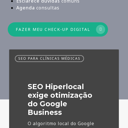
Esclarece dúvidas
comuns
Agenda
consultas
FAZER MEU CHECK-UP DIGITAL
SEO
SEO PARA CLÍNICAS MÉDICAS
Hiperlocal
exige
otimização
do
SEO Hiperlocal
Google
Business
exige otimização
do Google
Business
O algoritmo local do Google