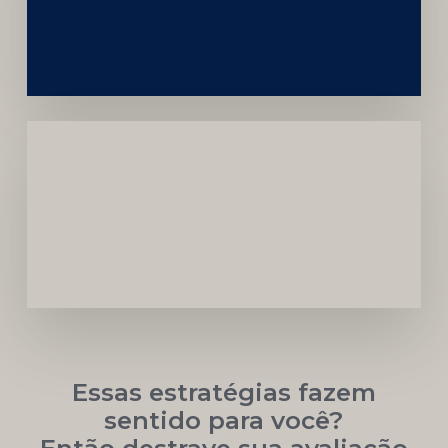
da
Marca
Carreira
Médica
Mais
Próspera
Essas estratégias fazem
sentido para você?
Então destrave sua avaliação