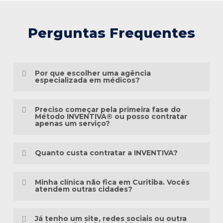
Perguntas Frequentes
Por que escolher uma agência
especializada em médicos?
Porque o marketing médico exige muito
Preciso começar pela primeira fase do
mais do que conhecimento em publicidade.
Método INVENTIVA® ou posso contratar
apenas um serviço?
É preciso compreender a jornada do
Não necessariamente.
paciente, as particularidades das
Quanto custa contratar a INVENTIVA?
especialidades médicas, as diretrizes
Cada clínica está em um momento
éticas da comunicação em saúde e a forma
Não trabalhamos com pacotes
diferente da sua presença digital. Algumas
Minha clínica não fica em Curitiba. Vocês
como as pessoas pesquisam sintomas,
padronizados, porque cada clínica possui
atendem outras cidades?
precisam estruturar toda a base, enquanto
tratamentos e profissionais na internet.
uma realidade diferente.
outras já possuem um site, redes sociais
Sim. A INVENTIVA atende médicos, clínicas
ou campanhas em andamento.
Já tenho um site, redes sociais ou outra
Há mais de três décadas, a INVENTIVA
Antes de elaborar qualquer orçamento,