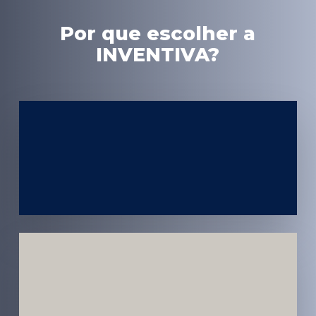
Por que escolher a
INVENTIVA?
Experiência
em Marketing
Médico
Médicos e
Pacientes
Impactados