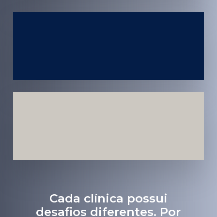
Atendimento
em todo
Brasil
Estratégias
Voltadas a
Conversão
Cada clínica possui
desafios diferentes. Por