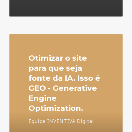
4
Otimizar o site
para que seja
fonte da IA. Isso é
GEO - Generative
Engine
Optimization.
Equipe INVENTIVA Digital