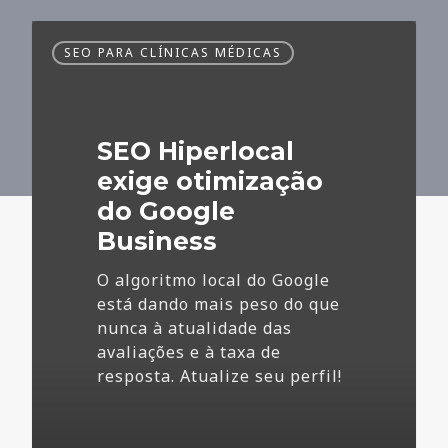
SEO
SEO PARA CLÍNICAS MÉDICAS
Hiperlocal
exige
otimização
do
SEO Hiperlocal
Google
Business
exige otimização
do Google
Business
O algoritmo local do Google
está dando mais peso do que
nunca à atualidade das
avaliações e à taxa de
resposta. Atualize seu perfil!