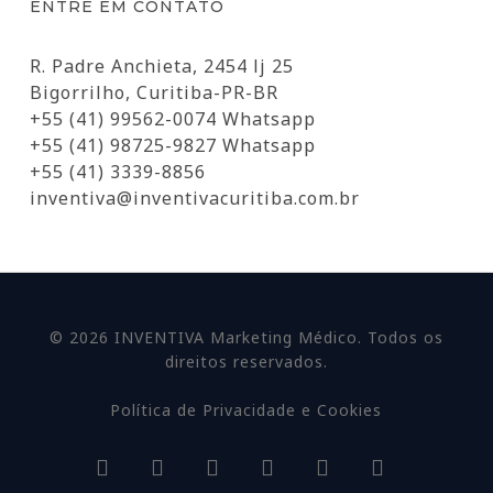
ENTRE EM CONTATO
R. Padre Anchieta, 2454 lj 25
Bigorrilho, Curitiba-PR-BR
+55 (41) 99562-0074 Whatsapp
+55 (41) 98725-9827 Whatsapp
+55 (41) 3339-8856
inventiva@inventivacuritiba.com.br
© 2026 INVENTIVA Marketing Médico. Todos os
direitos reservados.
Política de Privacidade e Cookies
facebook
linkedin
youtube
google-
instagram
whatsapp