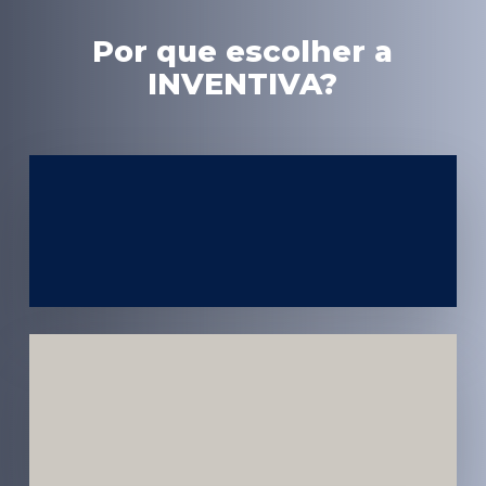
Por que escolher a
INVENTIVA?
Experiência
em Marketing
Médico
Médicos e
Pacientes
Impactados