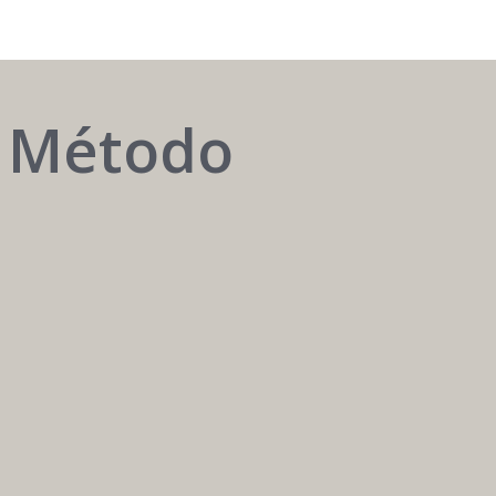
o Método
AUTOMATIZAR
é
ter
o
melhor
atendente
24h
/
7
dias.
Carreira
Médica
Mais