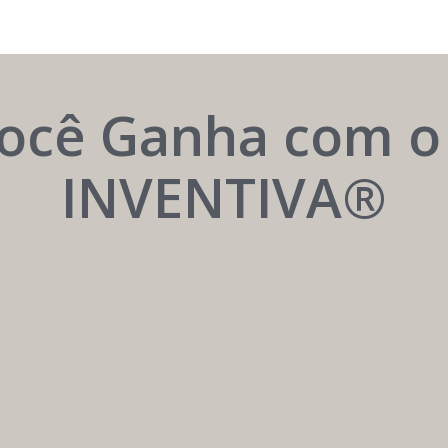
TER
CREDIBILIDADE
ocê Ganha com 
é
TER
transformar
AUTORIDADE
INVENTIVA®
é
visitas
ser
em
reconhecido
oportunidades.
como
referência
médica.
Menor
Construção
Dependência
Sustentável
de
da