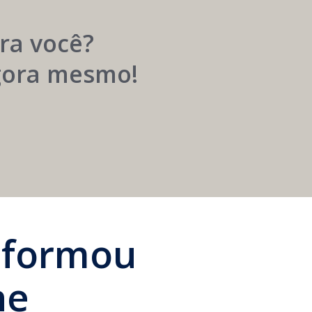
Próspera
ra você?
agora mesmo!
sformou
ne