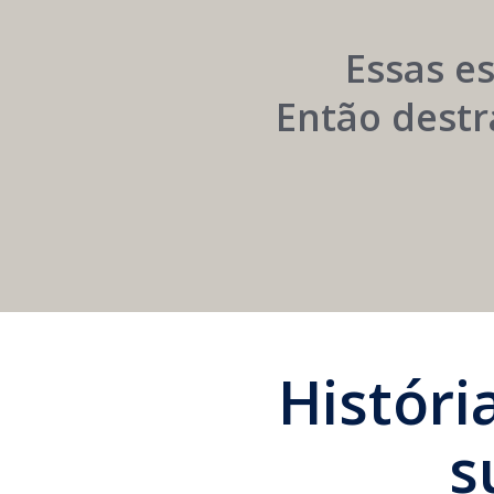
Institucional
Essas e
Então destr
Histór
s