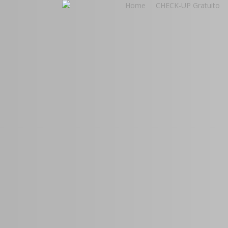
Home
CHECK-UP Gratuito
Skip
to
main
content
Crescimen
Digital par