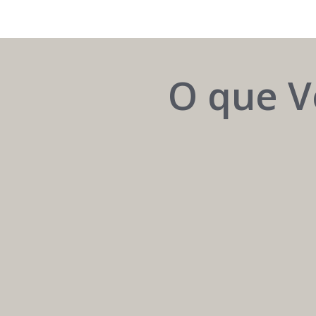
SER
ENCONTRADO
O que V
todo
TER
santo
RELEVÂNCIA
é
dia
a
não
arte
é
de
orte.
estar
É
no
tratégia.
opo
o
nking.
Networking
e
Autoridade