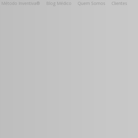
Método Inventiva®
Blog Médico
Quem Somos
Clientes
to
a