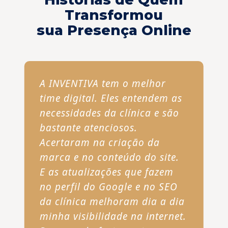
Transformou
sua Presença Online
A INVENTIVA tem o melhor
time digital. Eles entendem as
necessidades da clínica e são
bastante atenciosos.
Acertaram na criação da
marca e no conteúdo do site.
E as atualizações que fazem
no perfil do Google e no SEO
da clínica melhoram dia a dia
minha visibilidade na internet.