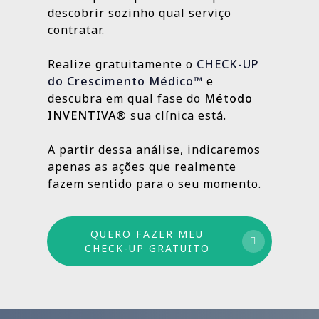
localização da clínica.
resultados e aprimorando o que ainda
descobrir sozinho qual serviço
Outras, como SEO Médico, Gestão do Blog e
👉
Fazer meu CHECK-UP Gratuito
pode crescer.
contratar.
construção de autoridade digital, são
estratégias contínuas que produzem
Realize gratuitamente o
CHECK-UP
resultados sólidos e duradouros ao longo
do Crescimento Médico™
e
do tempo.
descubra em qual fase do
Método
INVENTIVA®
sua clínica está.
Por isso trabalhamos com um método
estruturado: combinamos ações de curto,
A partir dessa análise, indicaremos
médio e longo prazo para garantir
apenas as ações que realmente
crescimento sustentável.
fazem sentido para o seu momento.
QUERO FAZER MEU
CHECK-UP GRATUITO