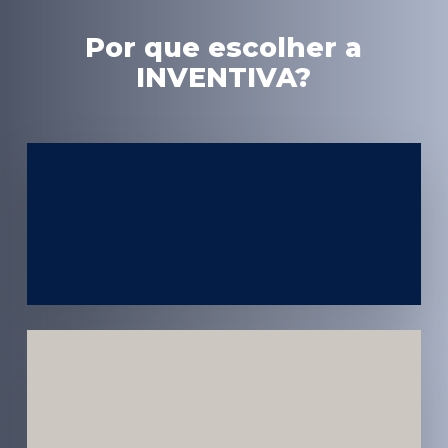
Por que escolher a
INVENTIVA?
Experiência
em Marketing
Médico
Médicos e
Pacientes
Impactados