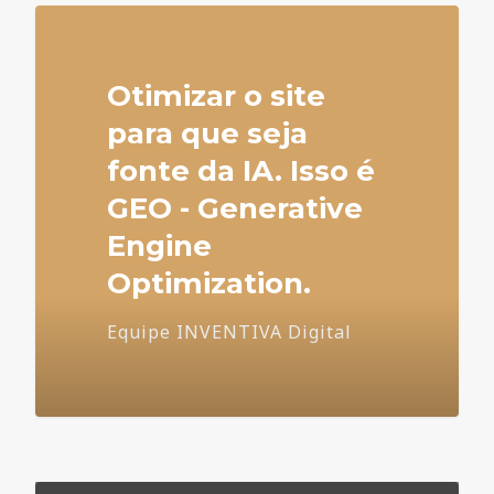
Otimizar o site
para que seja
fonte da IA. Isso é
GEO - Generative
Engine
Optimization.
Equipe INVENTIVA Digital