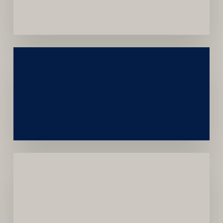
Convênios
Construção
Sustentável
da
Marca
Carreira
Médica
Mais
Próspera