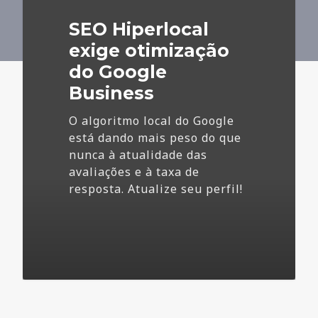
do
SEO Hiperlocal
Google
Business
exige otimização
do Google
Business
O algoritmo local do Google
está dando mais peso do que
nunca à atualidade das
avaliações e à taxa de
resposta. Atualize seu perfil!
4