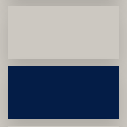
Menor
Dependência
de
Convênios
Construção
Sustentável
da
Marca