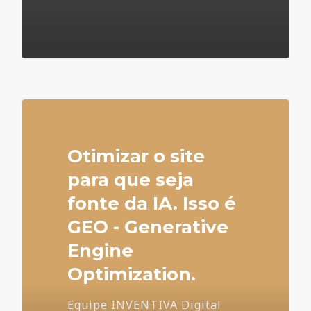
4
Otimizar o site
para que seja
fonte da IA. Isso é
GEO - Generative
Engine
Optimization.
Equipe INVENTIVA Digital