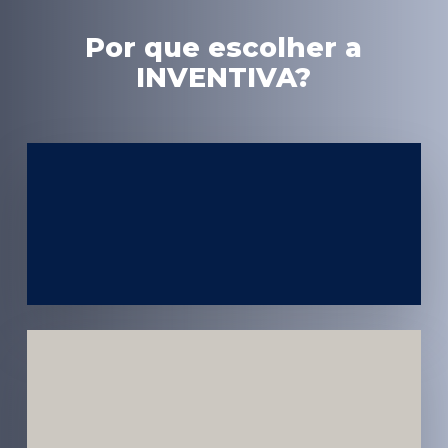
Por que escolher a
INVENTIVA?
Experiência
em Marketing
Médico
Médicos e
Pacientes
Impactados