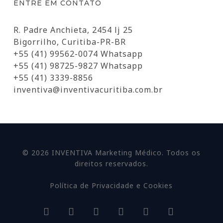
ENTRE EM CONTATO
R. Padre Anchieta, 2454 lj 25
Bigorrilho, Curitiba-PR-BR
+55 (41) 99562-0074 Whatsapp
+55 (41) 98725-9827 Whatsapp
+55 (41) 3339-8856
inventiva@inventivacuritiba.com.br
© 2026 INVENTIVA Marketing Médico. Todos os
direitos reservados.
Política de Privacidade e Cookies
facebook
linkedin
youtube
google-
instagram
whatsapp