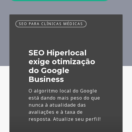
SEO
SEO PARA CLÍNICAS MÉDICAS
Hiperlocal
exige
otimização
do
SEO Hiperlocal
Google
Business
exige otimização
do Google
Business
O algoritmo local do Google
está dando mais peso do que
nunca à atualidade das
avaliações e à taxa de
resposta. Atualize seu perfil!