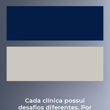
Atendimento
em todo
Brasil
Estratégias
Voltadas a
Conversão
Cada clínica possui
desafios diferentes. Por