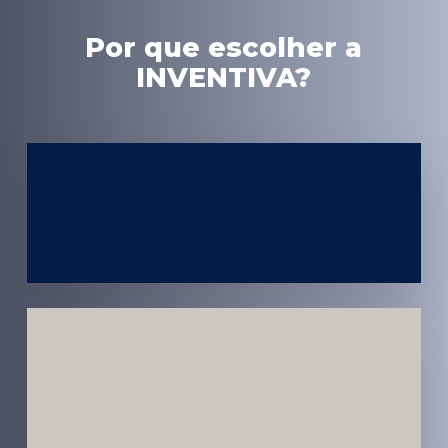
Por que escolher a
INVENTIVA?
Experiência
em Marketing
Médico
Médicos e
Pacientes
Impactados