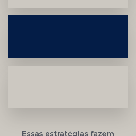
Construção
Sustentável
da
Marca
Carreira
Médica
Mais
Próspera
Essas estratégias fazem