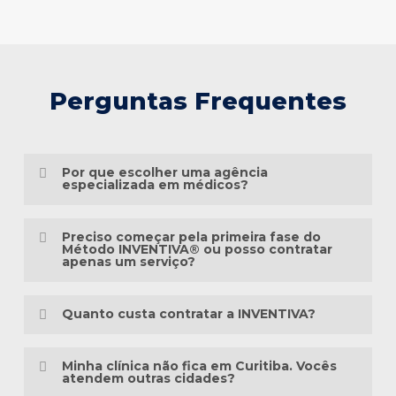
Perguntas Frequentes
Por que escolher uma agência
especializada em médicos?
Porque o marketing médico exige muito
Preciso começar pela primeira fase do
mais do que conhecimento em publicidade.
Método INVENTIVA® ou posso contratar
apenas um serviço?
É preciso compreender a jornada do
Não necessariamente.
paciente, as particularidades das
Quanto custa contratar a INVENTIVA?
especialidades médicas, as diretrizes
Cada clínica está em um momento
éticas da comunicação em saúde e a forma
Não trabalhamos com pacotes
diferente da sua presença digital. Algumas
Minha clínica não fica em Curitiba. Vocês
como as pessoas pesquisam sintomas,
padronizados, porque cada clínica possui
atendem outras cidades?
precisam estruturar toda a base, enquanto
tratamentos e profissionais na internet.
uma realidade diferente.