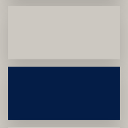
Menor
Dependência
de
Convênios
Construção
Sustentável
da
Marca