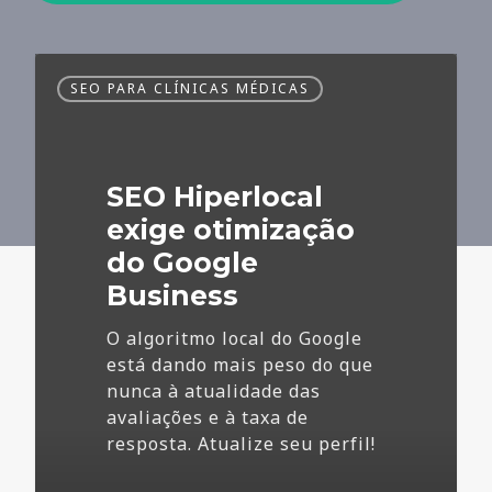
SEO
SEO PARA CLÍNICAS MÉDICAS
Hiperlocal
exige
otimização
do
SEO Hiperlocal
Google
Business
exige otimização
do Google
Business
O algoritmo local do Google
está dando mais peso do que
nunca à atualidade das
avaliações e à taxa de
resposta. Atualize seu perfil!