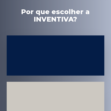
Por que escolher a
INVENTIVA?
Experiência
em Marketing
Médico
Médicos e
Pacientes
Impactados