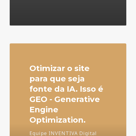
4
Otimizar o site
para que seja
fonte da IA. Isso é
GEO - Generative
Engine
Optimization.
Equipe INVENTIVA Digital