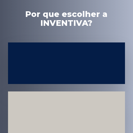
Por que escolher a
INVENTIVA?
Experiência
em Marketing
Médico
Médicos e
Pacientes
Impactados