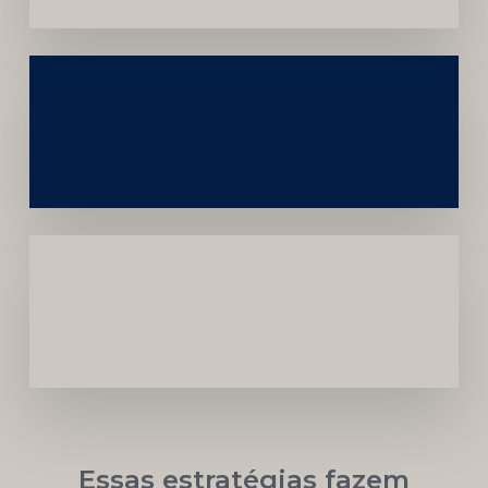
Construção
Sustentável
da
Marca
Carreira
Médica
Mais
Próspera
Essas estratégias fazem