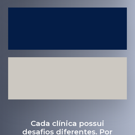
Atendimento
em todo
Brasil
Estratégias
Voltadas a
Conversão
Cada clínica possui
desafios diferentes. Por