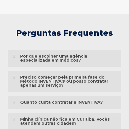
Perguntas Frequentes
Por que escolher uma agência
especializada em médicos?
Porque o marketing médico exige muito
Preciso começar pela primeira fase do
mais do que conhecimento em publicidade.
Método INVENTIVA® ou posso contratar
apenas um serviço?
É preciso compreender a jornada do
Não necessariamente.
paciente, as particularidades das
Quanto custa contratar a INVENTIVA?
especialidades médicas, as diretrizes
Cada clínica está em um momento
éticas da comunicação em saúde e a forma
Não trabalhamos com pacotes
diferente da sua presença digital. Algumas
Minha clínica não fica em Curitiba. Vocês
como as pessoas pesquisam sintomas,
padronizados, porque cada clínica possui
atendem outras cidades?
precisam estruturar toda a base, enquanto
tratamentos e profissionais na internet.
uma realidade diferente.