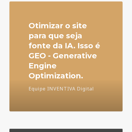
Otimizar o site
para que seja
fonte da IA. Isso é
GEO - Generative
Engine
Optimization.
Equipe INVENTIVA Digital