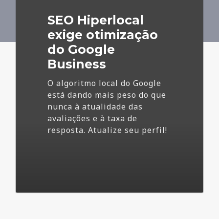
do
SEO Hiperlocal
Google
Business
exige otimização
do Google
Business
O algoritmo local do Google
está dando mais peso do que
nunca à atualidade das
avaliações e à taxa de
resposta. Atualize seu perfil!
4