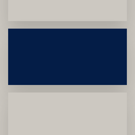
Convênios
Construção
Sustentável
da
Marca
Carreira
Médica
Mais
Próspera