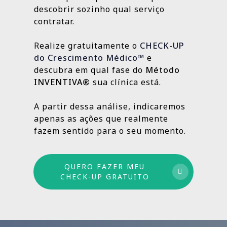
localização da clínica.
resultados e aprimorando o que ainda
descobrir sozinho qual serviço
Outras, como SEO Médico, Gestão do Blog e
👉
Fazer meu CHECK-UP Gratuito
pode crescer.
contratar.
construção de autoridade digital, são
estratégias contínuas que produzem
Realize gratuitamente o
CHECK-UP
resultados sólidos e duradouros ao longo
do Crescimento Médico™
e
do tempo.
descubra em qual fase do
Método
INVENTIVA®
sua clínica está.
Por isso trabalhamos com um método
estruturado: combinamos ações de curto,
A partir dessa análise, indicaremos
médio e longo prazo para garantir
apenas as ações que realmente
crescimento sustentável.
fazem sentido para o seu momento.
QUERO FAZER MEU
CHECK-UP GRATUITO