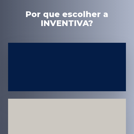
Por que escolher a
INVENTIVA?
Experiência
em Marketing
Médico
Médicos e
Pacientes
Impactados