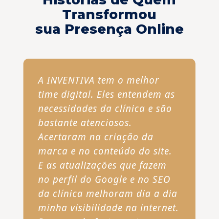
Transformou
sua Presença Online
A INVENTIVA tem o melhor
time digital. Eles entendem as
necessidades da clínica e são
bastante atenciosos.
Acertaram na criação da
marca e no conteúdo do site.
E as atualizações que fazem
no perfil do Google e no SEO
da clínica melhoram dia a dia
minha visibilidade na internet.