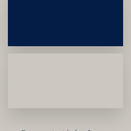
Construção
Sustentável
da
Marca
Carreira
Médica
Mais
Próspera