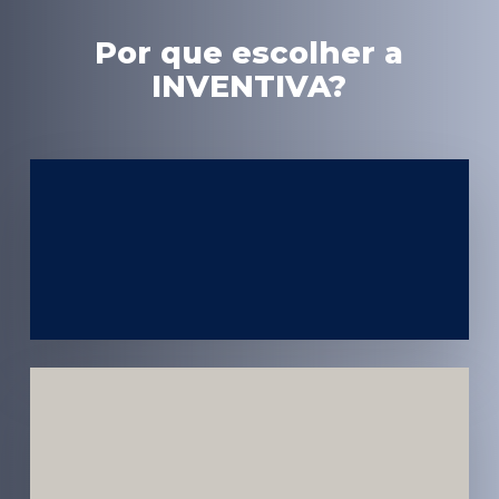
Por que escolher a
INVENTIVA?
Experiência
em Marketing
Médico
Médicos e
Pacientes
Impactados