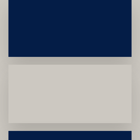
Networking
e
Autoridade
Institucional
Menor
Dependência
de
Convênios