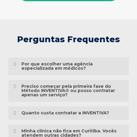
Perguntas Frequentes
Por que escolher uma agência
especializada em médicos?
Porque o marketing médico exige muito
Preciso começar pela primeira fase do
mais do que conhecimento em publicidade.
Método INVENTIVA® ou posso contratar
apenas um serviço?
É preciso compreender a jornada do
Não necessariamente.
paciente, as particularidades das
Quanto custa contratar a INVENTIVA?
especialidades médicas, as diretrizes
Cada clínica está em um momento
éticas da comunicação em saúde e a forma
Não trabalhamos com pacotes
diferente da sua presença digital. Algumas
Minha clínica não fica em Curitiba. Vocês
como as pessoas pesquisam sintomas,
padronizados, porque cada clínica possui
atendem outras cidades?