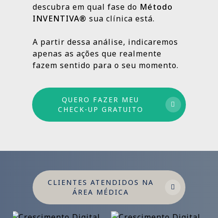
descubra em qual fase do
Método
INVENTIVA®
sua clínica está.
Por isso trabalhamos com um método
estruturado: combinamos ações de curto,
A partir dessa análise, indicaremos
médio e longo prazo para garantir
apenas as ações que realmente
crescimento sustentável.
fazem sentido para o seu momento.
QUERO FAZER MEU
CHECK-UP GRATUITO
CLIENTES ATENDIDOS NA
ÁREA MÉDICA