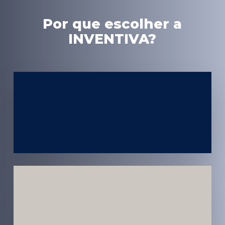
Por que escolher a
INVENTIVA?
Experiência
em Marketing
Médico
Médicos e
Pacientes
Impactados