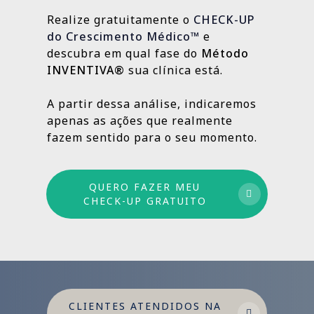
estratégias contínuas que produzem
Realize gratuitamente o
CHECK-UP
resultados sólidos e duradouros ao longo
do Crescimento Médico™
e
do tempo.
descubra em qual fase do
Método
INVENTIVA®
sua clínica está.
Por isso trabalhamos com um método
estruturado: combinamos ações de curto,
A partir dessa análise, indicaremos
médio e longo prazo para garantir
apenas as ações que realmente
crescimento sustentável.
fazem sentido para o seu momento.
QUERO FAZER MEU
CHECK-UP GRATUITO
CLIENTES ATENDIDOS NA