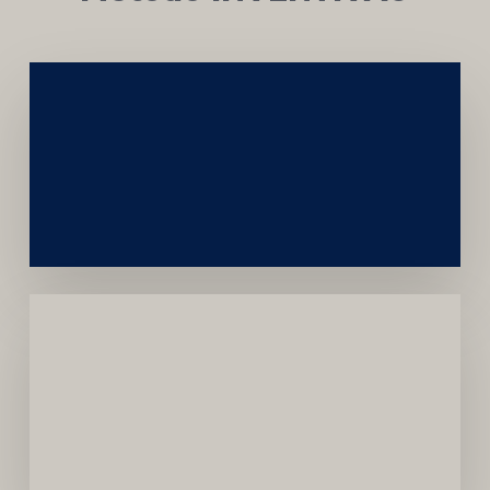
Networking
e
Autoridade
Institucional
Menor
Dependência
de
Convênios