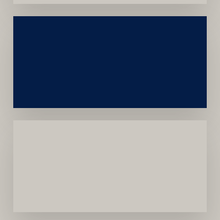
Construção
Sustentável
da
Marca
Carreira
Médica
Mais
Próspera