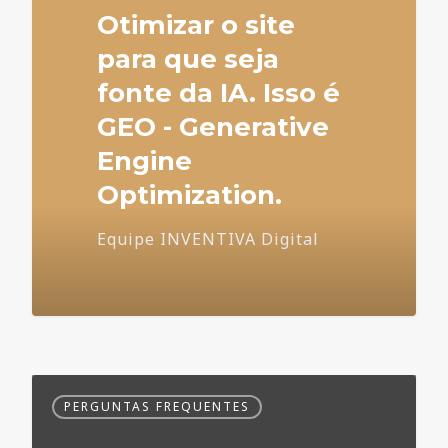
Otimizar o site
para que seja
fonte da IA. Isso é
GEO - Generative
Engine
Optimization.
Equipe INVENTIVA Digital
Dúvidas
PERGUNTAS FREQUENTES
Frequentes
no