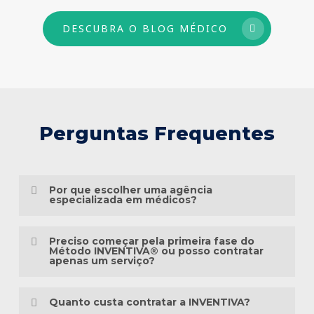
DESCUBRA O BLOG MÉDICO
Perguntas Frequentes
Por que escolher uma agência
especializada em médicos?
Porque o marketing médico exige muito
Preciso começar pela primeira fase do
mais do que conhecimento em publicidade.
Método INVENTIVA® ou posso contratar
apenas um serviço?
É preciso compreender a jornada do
Não necessariamente.
paciente, as particularidades das
Quanto custa contratar a INVENTIVA?