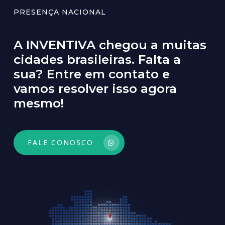
PRESENÇA NACIONAL
A
INVENTIVA
chegou
a
muitas
cidades
brasileiras.
Falta
a
sua?
Entre
em
contato
e
vamos
resolver
isso
agora
mesmo!
FALE CONOSCO