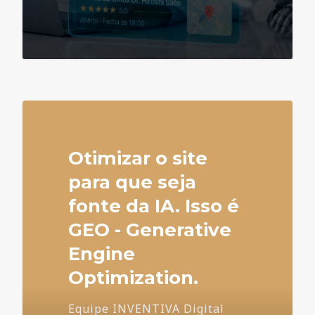
4
Otimizar o site
para que seja
fonte da IA. Isso é
GEO - Generative
Engine
Optimization.
Equipe INVENTIVA Digital