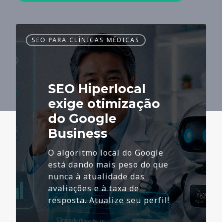
SEO
SEO PARA CLÍNICAS MÉDICAS
Hiperlocal
exige
otimização
do
SEO Hiperlocal
Google
Business
exige otimização
do Google
Business
O algoritmo local do Google
está dando mais peso do que
nunca à atualidade das
avaliações e à taxa de
resposta. Atualize seu perfil!