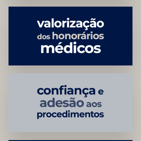
Menor
Dependência
de
Convênios
Construção
Sustentável
da
Marca