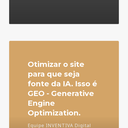
4
Otimizar o site
para que seja
fonte da IA. Isso é
GEO - Generative
Engine
Optimization.
Equipe INVENTIVA Digital