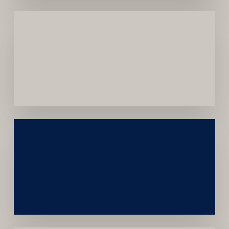
Menor
Dependência
de
Convênios
Construção
Sustentável
da
Marca