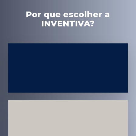
Por que escolher a
INVENTIVA?
Experiência
em Marketing
Médico
Médicos e
Pacientes
Impactados