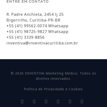
ENTRE EM CONTATO
R. Padre Anchieta, 2454 lj 25
Bigorrilho, Curitiba-PR-BR
+55 (41) 99562-0074 Whatsapp
+55 (41) 98725-9827 Whatsapp
+55 (41) 3339-8856
inventiva@inventivacuritiba.com.br
© 2026 INVENTIVA Marketing Médico. Todos os
direitos reservados.
Política de Privacidade e Cookies
facebook
linkedin
youtube
google-
instagram
whatsapp