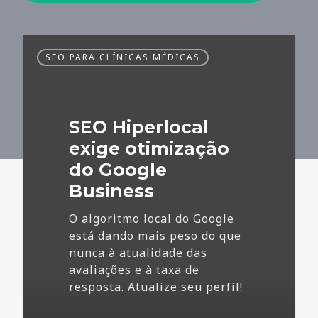
SEO
SEO PARA CLÍNICAS MÉDICAS
Hiperlocal
exige
otimização
do
SEO Hiperlocal
Google
Business
exige otimização
do Google
Business
O algoritmo local do Google
está dando mais peso do que
nunca à atualidade das
avaliações e à taxa de
resposta. Atualize seu perfil!