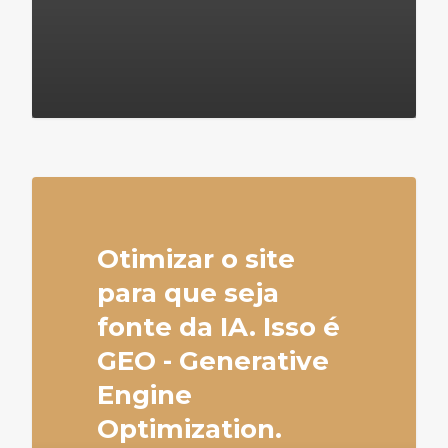
4
Otimizar o site
para que seja
fonte da IA. Isso é
GEO - Generative
Engine
Optimization.