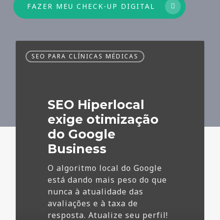
FAZER MEU CHECK-UP DIGITAL
SEO
SEO PARA CLÍNICAS MÉDICAS
Hiperlocal
exige
otimização
do
SEO Hiperlocal
Google
Business
exige otimização
do Google
Business
O algoritmo local do Google
está dando mais peso do que
nunca à atualidade das
avaliações e à taxa de
resposta. Atualize seu perfil!