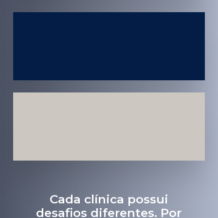
Atendimento
em todo
Brasil
Estratégias
Voltadas a
Conversão
Cada clínica possui
desafios diferentes. Por