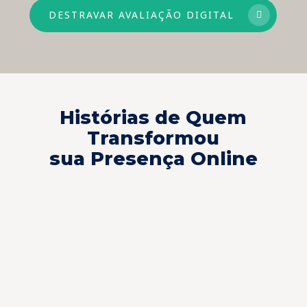
DESTRAVAR AVALIAÇÃO DIGITAL
Histórias de Quem
Transformou
sua Presença Online
A INVENTIVA tem o melhor
É 
time digital. Eles entendem as
ge
necessidades da clínica e são
IN
bastante atenciosos.
tr