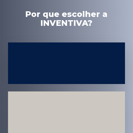
Por que escolher a
INVENTIVA?
Experiência
em Marketing
Médico
Médicos e
Pacientes
Impactados