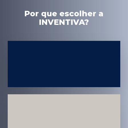
Por que escolher a
INVENTIVA?
Experiência
em Marketing
Médico
Médicos e
Pacientes
Impactados