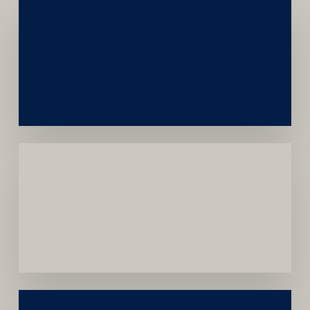
Networking
e
Autoridade
Institucional
Menor
Dependência
de
Convênios