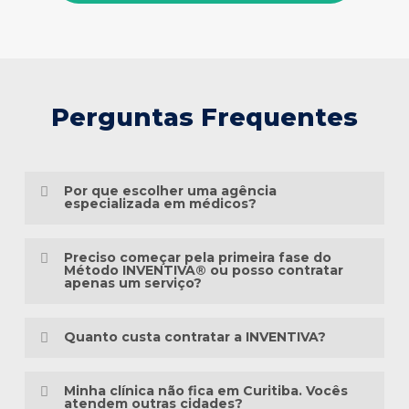
Perguntas Frequentes
Por que escolher uma agência
especializada em médicos?
Porque o marketing médico exige muito
Preciso começar pela primeira fase do
mais do que conhecimento em publicidade.
Método INVENTIVA® ou posso contratar
apenas um serviço?
É preciso compreender a jornada do
Não necessariamente.
paciente, as particularidades das
Quanto custa contratar a INVENTIVA?
especialidades médicas, as diretrizes
Cada clínica está em um momento
éticas da comunicação em saúde e a forma
Não trabalhamos com pacotes
diferente da sua presença digital. Algumas
Minha clínica não fica em Curitiba. Vocês
como as pessoas pesquisam sintomas,
padronizados, porque cada clínica possui
atendem outras cidades?