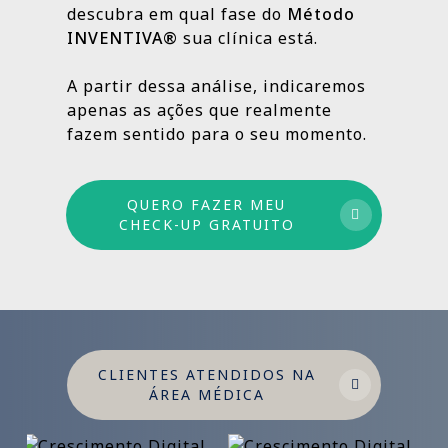
descubra em qual fase do
Método
INVENTIVA®
sua clínica está.
Por isso trabalhamos com um método
estruturado: combinamos ações de curto,
A partir dessa análise, indicaremos
médio e longo prazo para garantir
apenas as ações que realmente
crescimento sustentável.
fazem sentido para o seu momento.
QUERO FAZER MEU
CHECK-UP GRATUITO
CLIENTES ATENDIDOS NA
ÁREA MÉDICA