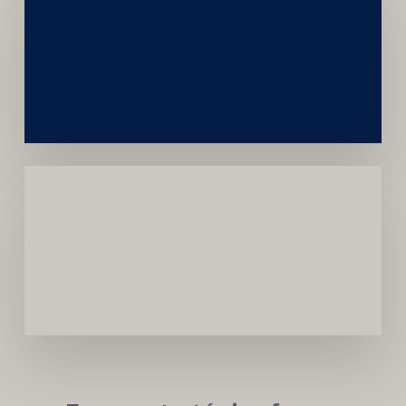
Construção
Sustentável
da
Marca
Carreira
Médica
Mais
Próspera