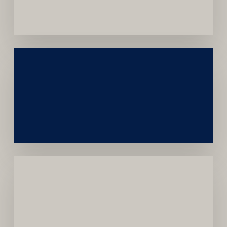
Convênios
Construção
Sustentável
da
Marca
Carreira
Médica
Mais
Próspera