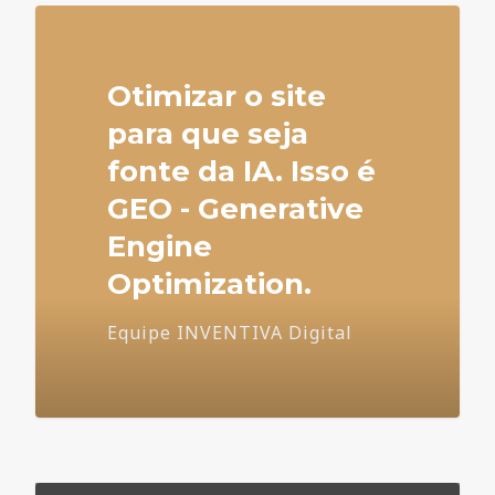
Otimizar o site
para que seja
fonte da IA. Isso é
GEO - Generative
Engine
Optimization.
Equipe INVENTIVA Digital