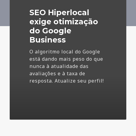
do
SEO Hiperlocal
Google
Business
exige otimização
do Google
Business
O algoritmo local do Google
está dando mais peso do que
nunca à atualidade das
avaliações e à taxa de
resposta. Atualize seu perfil!
4