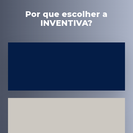
Por que escolher a
INVENTIVA?
Experiência
em Marketing
Médico
Médicos e
Pacientes
Impactados