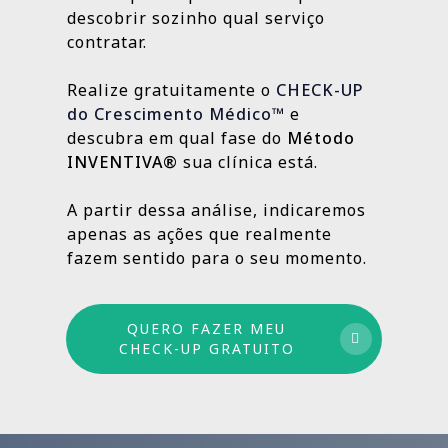
localização da clínica.
resultados e aprimorando o que ainda
descobrir sozinho qual serviço
Outras, como SEO Médico, Gestão do Blog e
👉
Fazer meu CHECK-UP Gratuito
pode crescer.
contratar.
construção de autoridade digital, são
estratégias contínuas que produzem
Realize gratuitamente o
CHECK-UP
resultados sólidos e duradouros ao longo
do Crescimento Médico™
e
do tempo.
descubra em qual fase do
Método
INVENTIVA®
sua clínica está.
Por isso trabalhamos com um método
estruturado: combinamos ações de curto,
A partir dessa análise, indicaremos
médio e longo prazo para garantir
apenas as ações que realmente
crescimento sustentável.
fazem sentido para o seu momento.
QUERO FAZER MEU
CHECK-UP GRATUITO