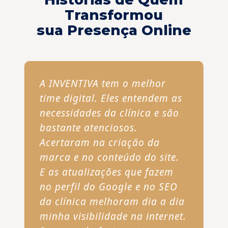
Transformou
sua Presença Online
A INVENTIVA tem o melhor
time digital. Eles entendem as
necessidades da clínica e são
bastante atenciosos.
Acertaram na criação da
marca e no conteúdo do site.
E as atualizações que fazem
no perfil do Google e no SEO
da clínica melhoram dia a dia
minha visibilidade na internet.