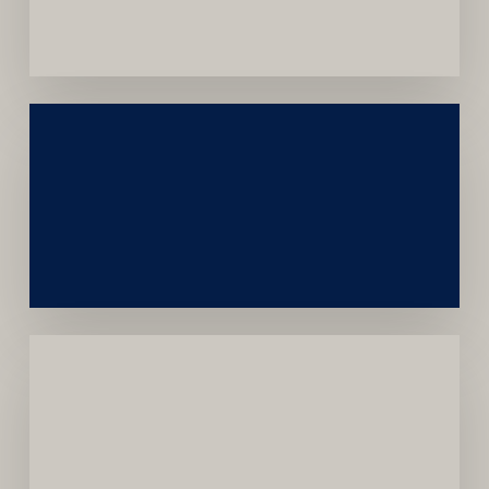
Convênios
Construção
Sustentável
da
Marca
Carreira
Médica
Mais
Próspera