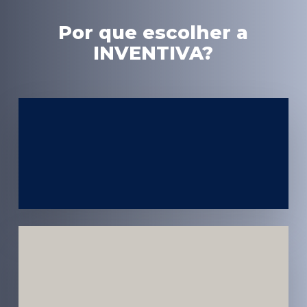
Por que escolher a
INVENTIVA?
Experiência
em Marketing
Médico
Médicos e
Pacientes
Impactados