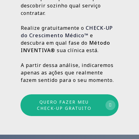
localização da clínica.
resultados e aprimorando o que ainda
descobrir sozinho qual serviço
Outras, como SEO Médico, Gestão do Blog e
👉
Fazer meu CHECK-UP Gratuito
pode crescer.
contratar.
construção de autoridade digital, são
estratégias contínuas que produzem
Realize gratuitamente o
CHECK-UP
resultados sólidos e duradouros ao longo
do Crescimento Médico™
e
do tempo.
descubra em qual fase do
Método
INVENTIVA®
sua clínica está.
Por isso trabalhamos com um método
estruturado: combinamos ações de curto,
A partir dessa análise, indicaremos
médio e longo prazo para garantir
apenas as ações que realmente
crescimento sustentável.
fazem sentido para o seu momento.
QUERO FAZER MEU
CHECK-UP GRATUITO