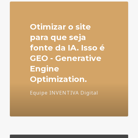
Otimizar o site
para que seja
fonte da IA. Isso é
GEO - Generative
Engine
Optimization.
Equipe INVENTIVA Digital