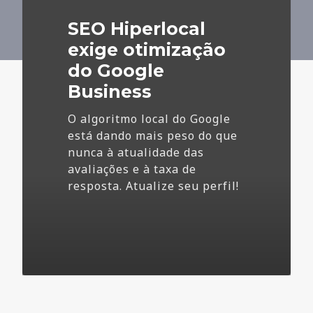
do
SEO Hiperlocal
Google
Business
exige otimização
do Google
Business
O algoritmo local do Google
está dando mais peso do que
nunca à atualidade das
avaliações e à taxa de
resposta. Atualize seu perfil!
4