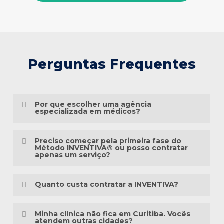
Perguntas Frequentes
Por que escolher uma agência
especializada em médicos?
Porque o marketing médico exige muito
Preciso começar pela primeira fase do
mais do que conhecimento em publicidade.
Método INVENTIVA® ou posso contratar
apenas um serviço?
É preciso compreender a jornada do
Não necessariamente.
paciente, as particularidades das
Quanto custa contratar a INVENTIVA?
especialidades médicas, as diretrizes
Cada clínica está em um momento
éticas da comunicação em saúde e a forma
Não trabalhamos com pacotes
diferente da sua presença digital. Algumas
Minha clínica não fica em Curitiba. Vocês
como as pessoas pesquisam sintomas,
padronizados, porque cada clínica possui
atendem outras cidades?