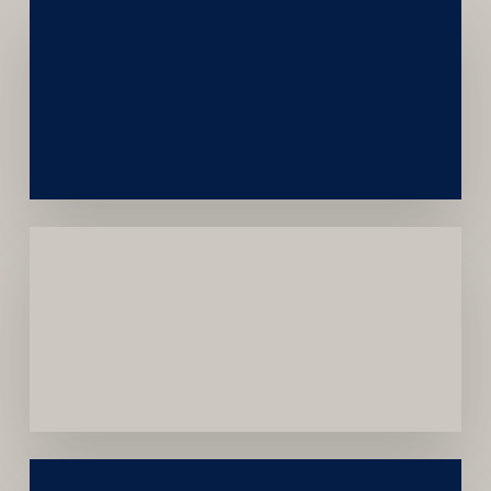
Networking
e
Autoridade
Institucional
Menor
Dependência
de
Convênios