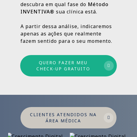
descubra em qual fase do
Método
INVENTIVA®
sua clínica está.
Por isso trabalhamos com um método
estruturado: combinamos ações de curto,
A partir dessa análise, indicaremos
médio e longo prazo para garantir
apenas as ações que realmente
crescimento sustentável.
fazem sentido para o seu momento.
QUERO FAZER MEU
CHECK-UP GRATUITO
CLIENTES ATENDIDOS NA
ÁREA MÉDICA