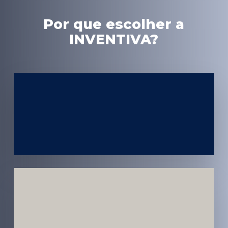
Por que escolher a
INVENTIVA?
Experiência
em Marketing
Médico
Médicos e
Pacientes
Impactados