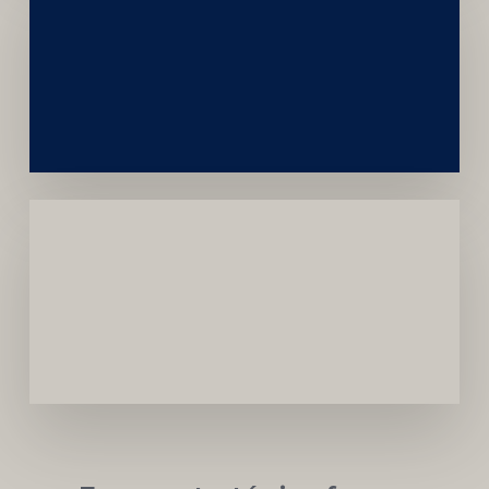
Construção
Sustentável
da
Marca
Carreira
Médica
Mais
Próspera