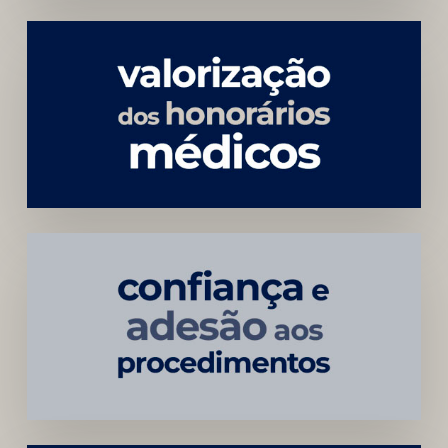
Menor
Dependência
de
Convênios
Construção
Sustentável
da
Marca