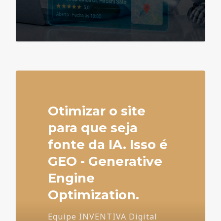
4
Otimizar o site
para que seja
fonte da IA. Isso é
GEO - Generative
Engine
Optimization.
Equipe INVENTIVA Digital