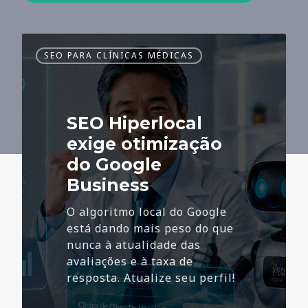
SEO
SEO PARA CLÍNICAS MÉDICAS
Hiperlocal
exige
otimização
do
SEO Hiperlocal
Google
Business
exige otimização
do Google
Business
O algoritmo local do Google
está dando mais peso do que
nunca à atualidade das
avaliações e à taxa de
resposta. Atualize seu perfil!