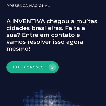
PRESENÇA NACIONAL
A
INVENTIVA
chegou
a
muitas
cidades
brasileiras.
Falta
a
sua?
Entre
em
contato
e
vamos
resolver
isso
agora
mesmo!
FALE CONOSCO