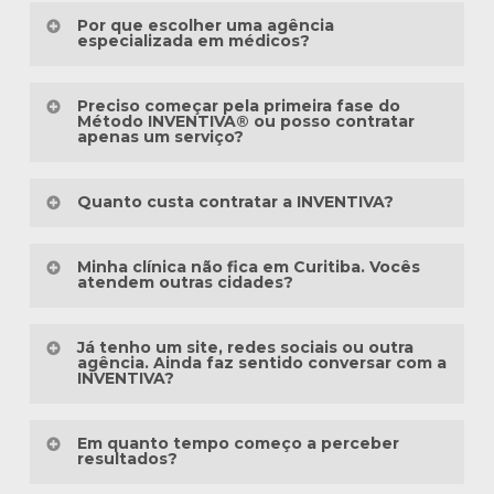
Por que escolher uma agência
especializada em médicos?
Porque o marketing médico exige muito
Preciso começar pela primeira fase do
mais do que conhecimento em publicidade.
Método INVENTIVA® ou posso contratar
apenas um serviço?
É preciso compreender a jornada do
Não necessariamente.
paciente, as particularidades das
Quanto custa contratar a INVENTIVA?
especialidades médicas, as diretrizes
Cada clínica está em um momento
éticas da comunicação em saúde e a forma
Não trabalhamos com pacotes
diferente da sua presença digital. Algumas
Minha clínica não fica em Curitiba. Vocês
como as pessoas pesquisam sintomas,
padronizados, porque cada clínica possui
atendem outras cidades?
precisam estruturar toda a base, enquanto
tratamentos e profissionais na internet.
uma realidade diferente.
outras já possuem um site, redes sociais
Sim. A INVENTIVA atende médicos, clínicas
ou campanhas em andamento.
Já tenho um site, redes sociais ou outra
Há mais de três décadas, a INVENTIVA
Antes de elaborar qualquer orçamento,
e hospitais em diversas regiões do Brasil.
agência. Ainda faz sentido conversar com a
INVENTIVA?
trabalha com comunicação para a área da
avaliamos gratuitamente a presença
Por isso, antes de qualquer proposta,
saúde.
digital da sua clínica para entender o que
Todo o processo pode ser realizado de
realizamos uma análise da situação atual
Sim. Não acreditamos que seja necessário
já está funcionando e quais são as
forma online, desde o diagnóstico inicial
Em quanto tempo começo a perceber
da clínica para identificar quais fases já
começar tudo do zero. Em muitos casos,
Essa experiência nos permite desenvolver
resultados?
melhores oportunidades de crescimento.
até as reuniões estratégicas,
estão consolidadas e quais realmente
aproveitamos a estrutura existente e
estratégias que respeitam a identidade do
acompanhamento dos projetos e gestão