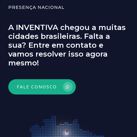
PRESENÇA NACIONAL
A
INVENTIVA
chegou
a
muitas
cidades
brasileiras.
Falta
a
sua?
Entre
em
contato
e
vamos
resolver
isso
agora
mesmo!
FALE CONOSCO