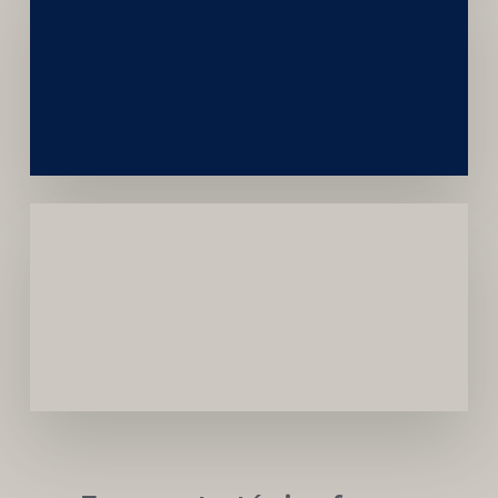
Construção
Sustentável
da
Marca
Carreira
Médica
Mais
Próspera