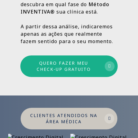
descubra em qual fase do
Método
INVENTIVA®
sua clínica está.
Por isso trabalhamos com um método
estruturado: combinamos ações de curto,
A partir dessa análise, indicaremos
médio e longo prazo para garantir
apenas as ações que realmente
crescimento sustentável.
fazem sentido para o seu momento.
QUERO FAZER MEU
CHECK-UP GRATUITO
CLIENTES ATENDIDOS NA
ÁREA MÉDICA