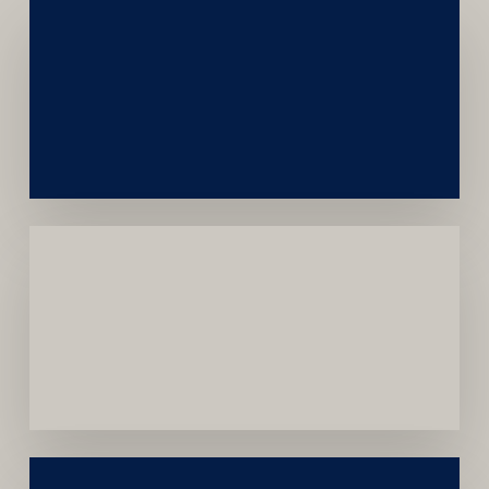
Networking
e
Autoridade
Institucional
Menor
Dependência
de
Convênios