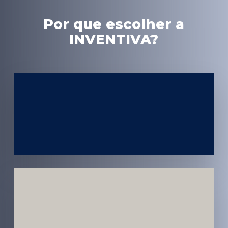
Por que escolher a
INVENTIVA?
Experiência
em Marketing
Médico
Médicos e
Pacientes
Impactados