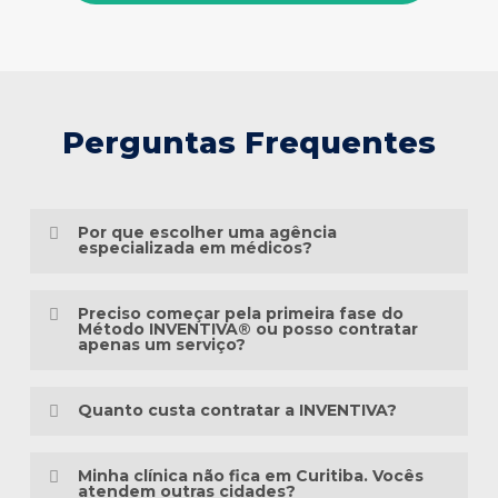
Perguntas Frequentes
Por que escolher uma agência
especializada em médicos?
Porque o marketing médico exige muito
Preciso começar pela primeira fase do
mais do que conhecimento em publicidade.
Método INVENTIVA® ou posso contratar
apenas um serviço?
É preciso compreender a jornada do
Não necessariamente.
paciente, as particularidades das
Quanto custa contratar a INVENTIVA?
especialidades médicas, as diretrizes
Cada clínica está em um momento
éticas da comunicação em saúde e a forma
Não trabalhamos com pacotes
diferente da sua presença digital. Algumas
Minha clínica não fica em Curitiba. Vocês
como as pessoas pesquisam sintomas,
padronizados, porque cada clínica possui
atendem outras cidades?