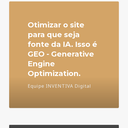
Otimizar o site
para que seja
fonte da IA. Isso é
GEO - Generative
Engine
Optimization.
Equipe INVENTIVA Digital