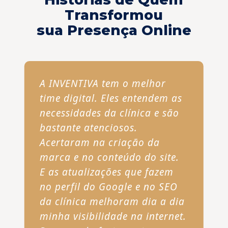
Transformou
sua Presença Online
A INVENTIVA tem o melhor
time digital. Eles entendem as
necessidades da clínica e são
bastante atenciosos.
Acertaram na criação da
marca e no conteúdo do site.
E as atualizações que fazem
no perfil do Google e no SEO
da clínica melhoram dia a dia
minha visibilidade na internet.