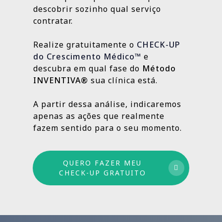
localização da clínica.
resultados e aprimorando o que ainda
descobrir sozinho qual serviço
Outras, como SEO Médico, Gestão do Blog e
👉
Fazer meu CHECK-UP Gratuito
pode crescer.
contratar.
construção de autoridade digital, são
estratégias contínuas que produzem
Realize gratuitamente o
CHECK-UP
resultados sólidos e duradouros ao longo
do Crescimento Médico™
e
do tempo.
descubra em qual fase do
Método
INVENTIVA®
sua clínica está.
Por isso trabalhamos com um método
estruturado: combinamos ações de curto,
A partir dessa análise, indicaremos
médio e longo prazo para garantir
apenas as ações que realmente
crescimento sustentável.
fazem sentido para o seu momento.
QUERO FAZER MEU
CHECK-UP GRATUITO