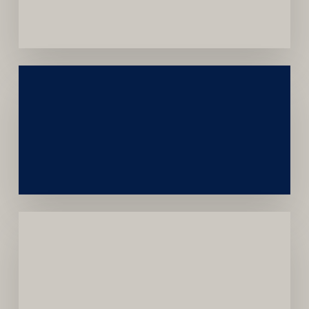
Convênios
Construção
Sustentável
da
Marca
Carreira
Médica
Mais
Próspera