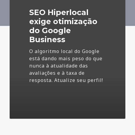
do
SEO Hiperlocal
Google
Business
exige otimização
do Google
Business
O algoritmo local do Google
está dando mais peso do que
nunca à atualidade das
avaliações e à taxa de
resposta. Atualize seu perfil!
4