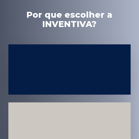
Por que escolher a
INVENTIVA?
Experiência
em Marketing
Médico
Médicos e
Pacientes
Impactados