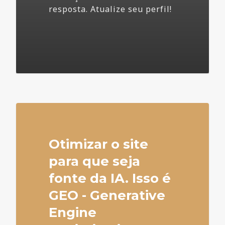
resposta. Atualize seu perfil!
4
Otimizar o site
para que seja
fonte da IA. Isso é
GEO - Generative
Engine