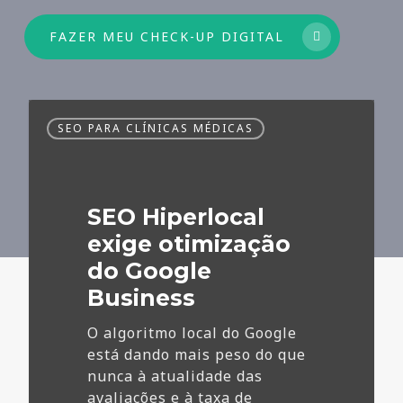
FAZER MEU CHECK-UP DIGITAL
SEO
SEO PARA CLÍNICAS MÉDICAS
Hiperlocal
exige
otimização
do
SEO Hiperlocal
Google
Business
exige otimização
do Google
Business
O algoritmo local do Google
está dando mais peso do que
nunca à atualidade das
avaliações e à taxa de