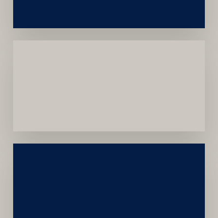
Menor
Dependência
de
Convênios
Construção
Sustentável
da
Marca