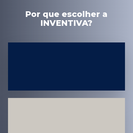
Por que escolher a
INVENTIVA?
Experiência
em Marketing
Médico
Médicos e
Pacientes
Impactados