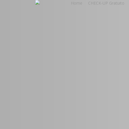
Home
CHECK-UP Gratuito
Skip
to
main
content
Crescimen
Digital par