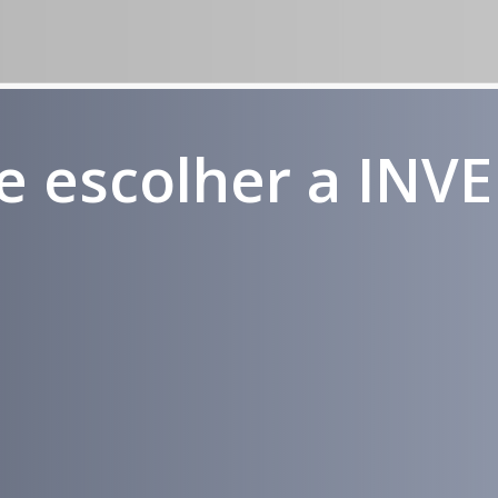
e escolher a INV
Médicos e
Atendimento
Pacientes
em todo
Impactados
Brasil