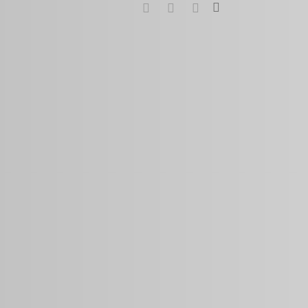
search
google-
instagram
whatsapp
plus