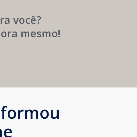
Próspera
ra você?
agora mesmo!
sformou
ne