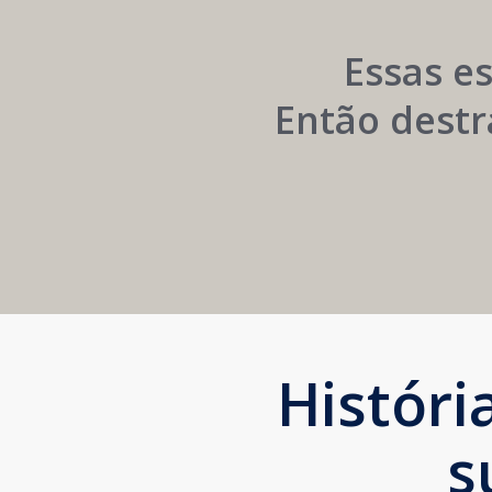
Institucional
Essas e
Então destr
Histór
s