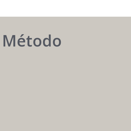
o Método
AUTOMATIZAR
é
ter
o
melhor
atendente
24h
/
7
dias.
Carreira
Médica
Mais