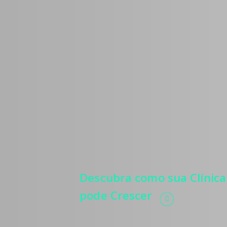
Médicos
Estratégias para 
mais pacientes, 
relevância, autor
e automatização 
processos.
Descubra como sua Clínica
pode Crescer