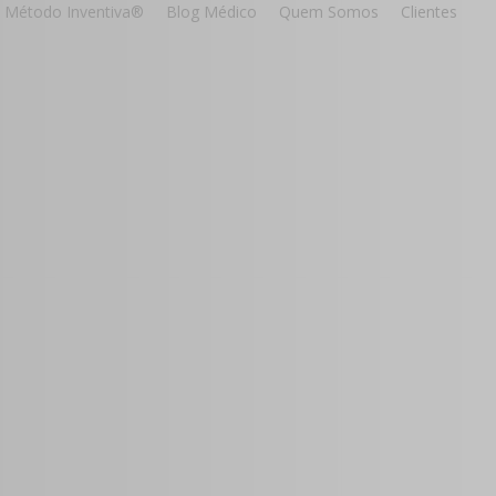
Método Inventiva®
Blog Médico
Quem Somos
Clientes
to
a