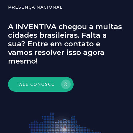
PRESENÇA NACIONAL
A
INVENTIVA
chegou
a
muitas
cidades
brasileiras.
Falta
a
sua?
Entre
em
contato
e
vamos
resolver
isso
agora
mesmo!
FALE CONOSCO