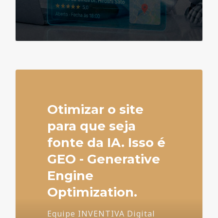
4
Otimizar o site
para que seja
fonte da IA. Isso é
GEO - Generative
Engine
Optimization.
Equipe INVENTIVA Digital