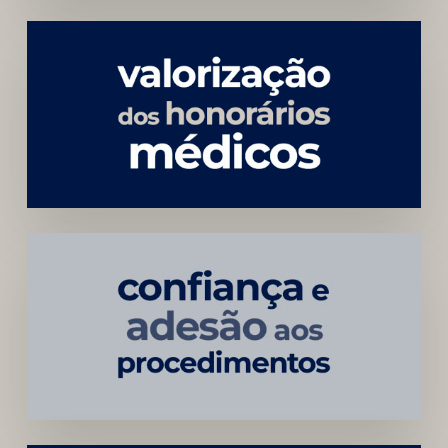
Menor
Dependência
de
Convênios
Construção
Sustentável
da
Marca