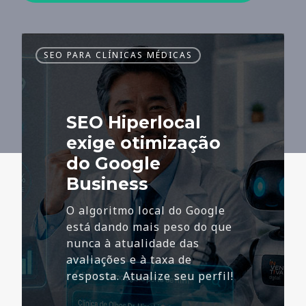
SEO
SEO PARA CLÍNICAS MÉDICAS
Hiperlocal
exige
otimização
do
SEO Hiperlocal
Google
Business
exige otimização
do Google
Business
O algoritmo local do Google
está dando mais peso do que
nunca à atualidade das
avaliações e à taxa de
resposta. Atualize seu perfil!