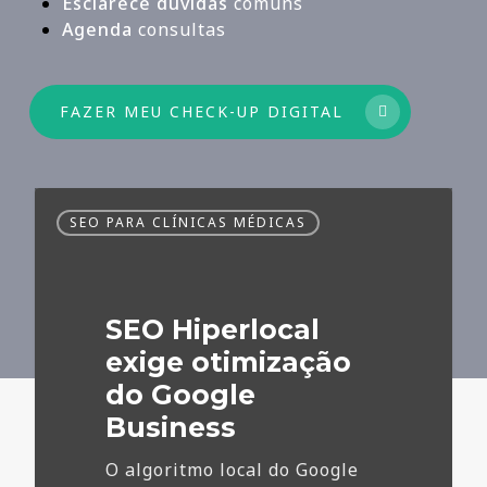
Esclarece dúvidas
comuns
Agenda
consultas
FAZER MEU CHECK-UP DIGITAL
SEO
SEO PARA CLÍNICAS MÉDICAS
Hiperlocal
exige
otimização
do
SEO Hiperlocal
Google
Business
exige otimização
do Google
Business
O algoritmo local do Google