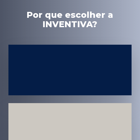
Por que escolher a
INVENTIVA?
Experiência
em Marketing
Médico
Médicos e
Pacientes
Impactados