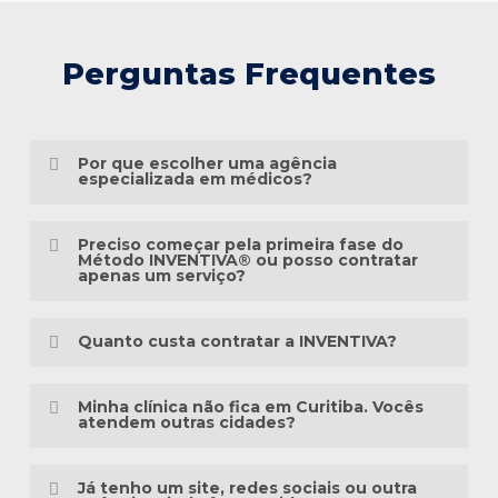
Perguntas Frequentes
Por que escolher uma agência
especializada em médicos?
Porque o marketing médico exige muito
Preciso começar pela primeira fase do
mais do que conhecimento em publicidade.
Método INVENTIVA® ou posso contratar
apenas um serviço?
É preciso compreender a jornada do
Não necessariamente.
paciente, as particularidades das
Quanto custa contratar a INVENTIVA?
especialidades médicas, as diretrizes
Cada clínica está em um momento
éticas da comunicação em saúde e a forma
Não trabalhamos com pacotes
diferente da sua presença digital. Algumas
Minha clínica não fica em Curitiba. Vocês
como as pessoas pesquisam sintomas,
padronizados, porque cada clínica possui
atendem outras cidades?
precisam estruturar toda a base, enquanto
tratamentos e profissionais na internet.
uma realidade diferente.
outras já possuem um site, redes sociais
Sim. A INVENTIVA atende médicos, clínicas
ou campanhas em andamento.
Já tenho um site, redes sociais ou outra
Há mais de três décadas, a INVENTIVA
Antes de elaborar qualquer orçamento,