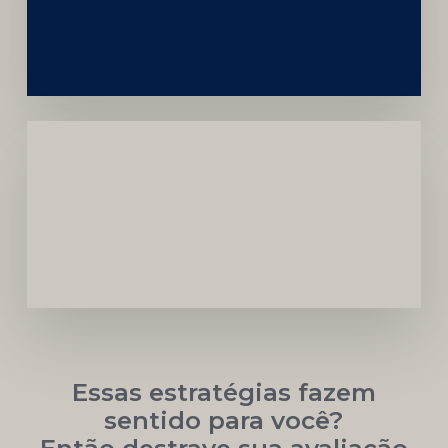
da
Marca
Carreira
Médica
Mais
Próspera
Essas estratégias fazem
sentido para você?
Então destrave sua avaliação