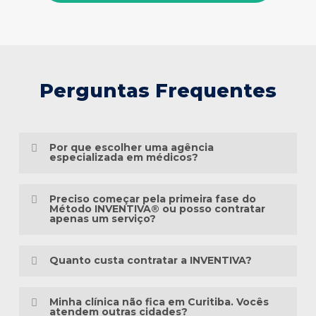
Perguntas Frequentes
Por que escolher uma agência
especializada em médicos?
Porque o marketing médico exige muito
Preciso começar pela primeira fase do
mais do que conhecimento em publicidade.
Método INVENTIVA® ou posso contratar
apenas um serviço?
É preciso compreender a jornada do
Não necessariamente.
paciente, as particularidades das
Quanto custa contratar a INVENTIVA?
especialidades médicas, as diretrizes
Cada clínica está em um momento
éticas da comunicação em saúde e a forma
Não trabalhamos com pacotes
diferente da sua presença digital. Algumas
Minha clínica não fica em Curitiba. Vocês
como as pessoas pesquisam sintomas,
padronizados, porque cada clínica possui
atendem outras cidades?