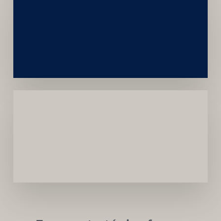
Construção
Sustentável
da
Marca
Carreira
Médica
Mais
Próspera