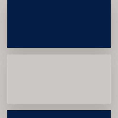
Networking
e
Autoridade
Institucional
Menor
Dependência
de
Convênios