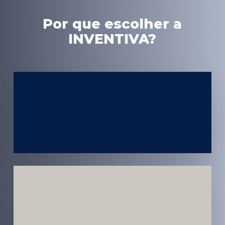
Por que escolher a
INVENTIVA?
Experiência
em Marketing
Médico
Médicos e
Pacientes
Impactados