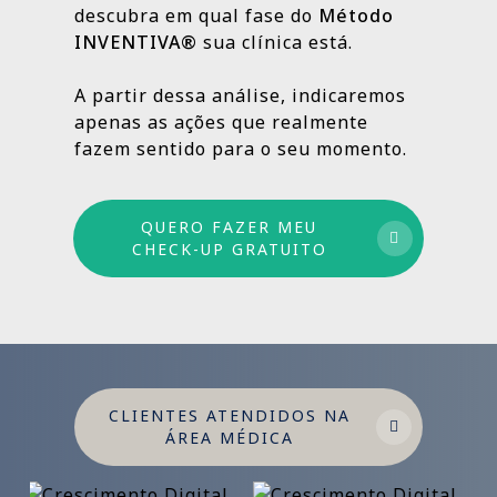
descubra em qual fase do
Método
INVENTIVA®
sua clínica está.
Por isso trabalhamos com um método
estruturado: combinamos ações de curto,
A partir dessa análise, indicaremos
médio e longo prazo para garantir
apenas as ações que realmente
crescimento sustentável.
fazem sentido para o seu momento.
QUERO FAZER MEU
CHECK-UP GRATUITO
CLIENTES ATENDIDOS NA
ÁREA MÉDICA