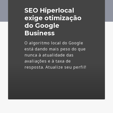
do
SEO Hiperlocal
Google
Business
exige otimização
do Google
Business
O algoritmo local do Google
está dando mais peso do que
nunca à atualidade das
avaliações e à taxa de
resposta. Atualize seu perfil!
4