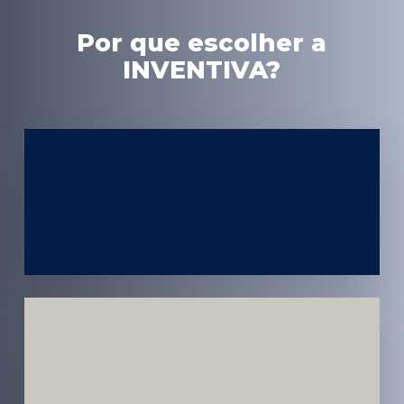
Por que escolher a
INVENTIVA?
Experiência
em Marketing
Médico
Médicos e
Pacientes
Impactados