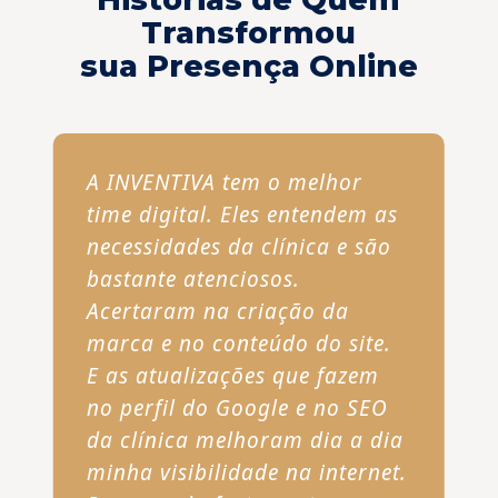
Transformou
sua Presença Online
A INVENTIVA tem o melhor
time digital. Eles entendem as
necessidades da clínica e são
bastante atenciosos.
Acertaram na criação da
marca e no conteúdo do site.
E as atualizações que fazem
no perfil do Google e no SEO
da clínica melhoram dia a dia
minha visibilidade na internet.