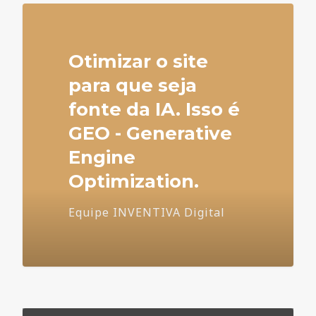
Otimizar o site
para que seja
fonte da IA. Isso é
GEO - Generative
Engine
Optimization.
Equipe INVENTIVA Digital