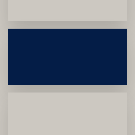
Convênios
Construção
Sustentável
da
Marca
Carreira
Médica
Mais
Próspera