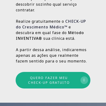
localização da clínica.
resultados e aprimorando o que ainda
descobrir sozinho qual serviço
Outras, como SEO Médico, Gestão do Blog e
👉
Fazer meu CHECK-UP Gratuito
pode crescer.
contratar.
construção de autoridade digital, são
estratégias contínuas que produzem
Realize gratuitamente o
CHECK-UP
resultados sólidos e duradouros ao longo
do Crescimento Médico™
e
do tempo.
descubra em qual fase do
Método
INVENTIVA®
sua clínica está.
Por isso trabalhamos com um método
estruturado: combinamos ações de curto,
A partir dessa análise, indicaremos
médio e longo prazo para garantir
apenas as ações que realmente
crescimento sustentável.
fazem sentido para o seu momento.
QUERO FAZER MEU
CHECK-UP GRATUITO