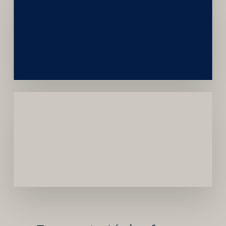
Construção
Sustentável
da
Marca
Carreira
Médica
Mais
Próspera