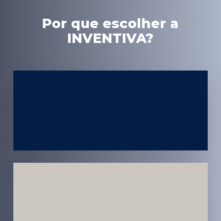
Por que escolher a
INVENTIVA?
Experiência
em Marketing
Médico
Médicos e
Pacientes
Impactados