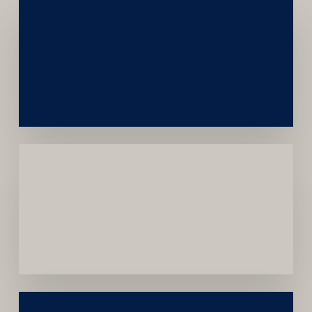
Networking
e
Autoridade
Institucional
Menor
Dependência
de
Convênios