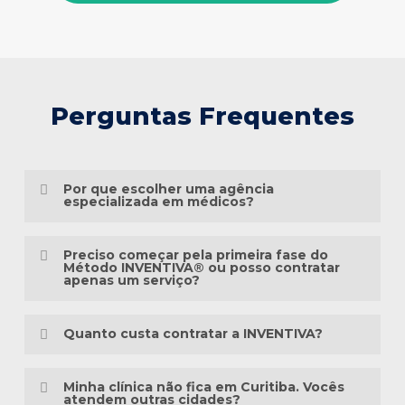
Perguntas Frequentes
Por que escolher uma agência
especializada em médicos?
Porque o marketing médico exige muito
Preciso começar pela primeira fase do
mais do que conhecimento em publicidade.
Método INVENTIVA® ou posso contratar
apenas um serviço?
É preciso compreender a jornada do
Não necessariamente.
paciente, as particularidades das
Quanto custa contratar a INVENTIVA?
especialidades médicas, as diretrizes
Cada clínica está em um momento
éticas da comunicação em saúde e a forma
Não trabalhamos com pacotes
diferente da sua presença digital. Algumas
Minha clínica não fica em Curitiba. Vocês
como as pessoas pesquisam sintomas,
padronizados, porque cada clínica possui
atendem outras cidades?