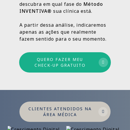
descubra em qual fase do
Método
INVENTIVA®
sua clínica está.
Por isso trabalhamos com um método
estruturado: combinamos ações de curto,
A partir dessa análise, indicaremos
médio e longo prazo para garantir
apenas as ações que realmente
crescimento sustentável.
fazem sentido para o seu momento.
QUERO FAZER MEU
CHECK-UP GRATUITO
CLIENTES ATENDIDOS NA
ÁREA MÉDICA