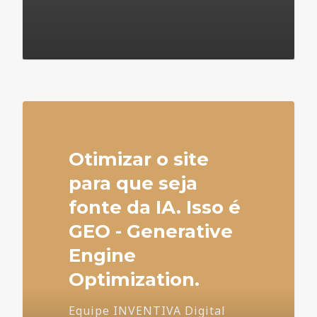
4
Otimizar o site
para que seja
fonte da IA. Isso é
GEO - Generative
Engine
Optimization.
Equipe INVENTIVA Digital