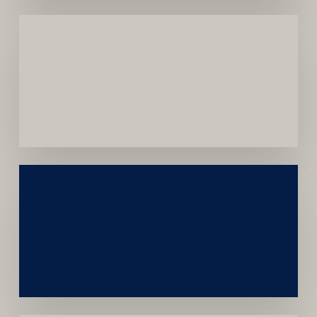
Menor
Dependência
de
Convênios
Construção
Sustentável
da
Marca