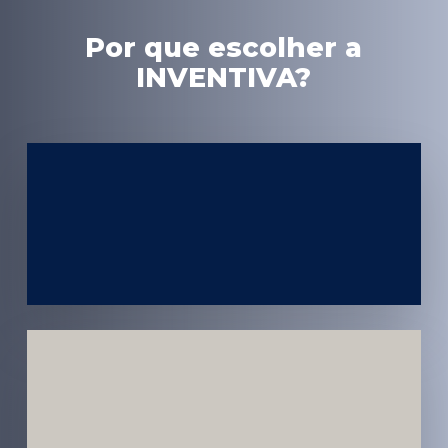
Por que escolher a
INVENTIVA?
Experiência
em Marketing
Médico
Médicos e
Pacientes
Impactados