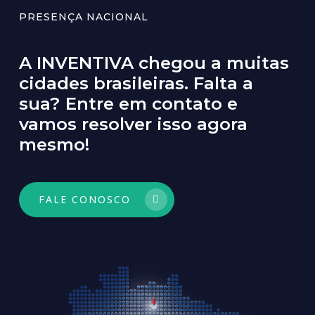
PRESENÇA NACIONAL
A
INVENTIVA
chegou
a
muitas
cidades
brasileiras.
Falta
a
sua?
Entre
em
contato
e
vamos
resolver
isso
agora
mesmo!
FALE CONOSCO