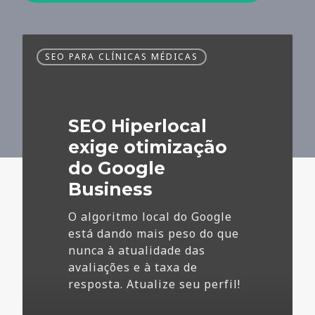
SEO
SEO PARA CLÍNICAS MÉDICAS
Hiperlocal
exige
otimização
do
SEO Hiperlocal
Google
Business
exige otimização
do Google
Business
O algoritmo local do Google
está dando mais peso do que
nunca à atualidade das
avaliações e à taxa de
resposta. Atualize seu perfil!