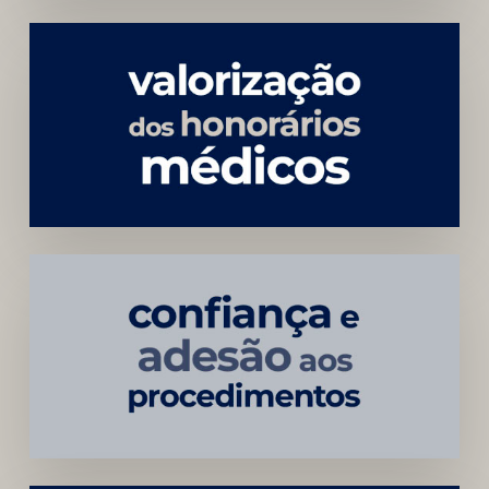
Menor
Dependência
de
Convênios
Construção
Sustentável
da
Marca