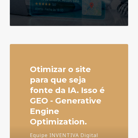
4
Otimizar o site
para que seja
fonte da IA. Isso é
GEO - Generative
Engine
Optimization.
Equipe INVENTIVA Digital