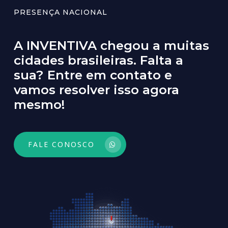
PRESENÇA NACIONAL
A
INVENTIVA
chegou
a
muitas
cidades
brasileiras.
Falta
a
sua?
Entre
em
contato
e
vamos
resolver
isso
agora
mesmo!
FALE CONOSCO