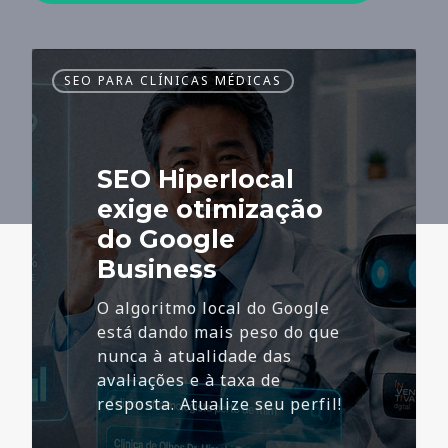
SEO
SEO PARA CLÍNICAS MÉDICAS
Hiperlocal
exige
otimização
do
SEO Hiperlocal
Google
Business
exige otimização
do Google
Business
O algoritmo local do Google
está dando mais peso do que
nunca à atualidade das
avaliações e à taxa de
resposta. Atualize seu perfil!